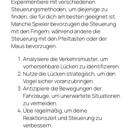
Experimentiere mit verschiedenen
Steuerungsmethoden, um diejenige zu
finden, die für dich am besten geeignet ist.
Manche Spieler bevorzugen die Steuerung
mit den Fingern, während andere die
Steuerung mit den Pfeiltasten oder der
Maus bevorzugen.
Analysiere die Verkehrsmuster, um
vorhersehbare Lücken zu identifizieren.
Nutze die Lücken strategisch, um den
Vogel sicher voranzubringen.
Antizipiere die Bewegungen der
Fahrzeuge, um unerwartete Situationen
zu vermeiden.
Übe regelmäßig, um deine
Reaktionszeit und Steuerung zu
verbessern.