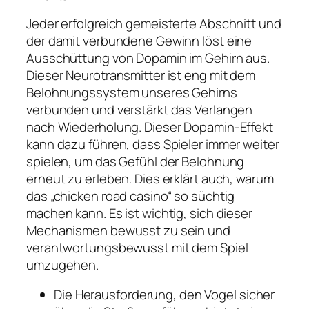
Jeder erfolgreich gemeisterte Abschnitt und
der damit verbundene Gewinn löst eine
Ausschüttung von Dopamin im Gehirn aus.
Dieser Neurotransmitter ist eng mit dem
Belohnungssystem unseres Gehirns
verbunden und verstärkt das Verlangen
nach Wiederholung. Dieser Dopamin-Effekt
kann dazu führen, dass Spieler immer weiter
spielen, um das Gefühl der Belohnung
erneut zu erleben. Dies erklärt auch, warum
das „chicken road casino“ so süchtig
machen kann. Es ist wichtig, sich dieser
Mechanismen bewusst zu sein und
verantwortungsbewusst mit dem Spiel
umzugehen.
Die Herausforderung, den Vogel sicher