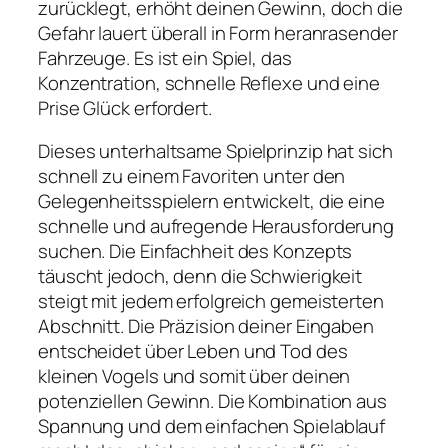
zurücklegt, erhöht deinen Gewinn, doch die
Gefahr lauert überall in Form heranrasender
Fahrzeuge. Es ist ein Spiel, das
Konzentration, schnelle Reflexe und eine
Prise Glück erfordert.
Dieses unterhaltsame Spielprinzip hat sich
schnell zu einem Favoriten unter den
Gelegenheitsspielern entwickelt, die eine
schnelle und aufregende Herausforderung
suchen. Die Einfachheit des Konzepts
täuscht jedoch, denn die Schwierigkeit
steigt mit jedem erfolgreich gemeisterten
Abschnitt. Die Präzision deiner Eingaben
entscheidet über Leben und Tod des
kleinen Vogels und somit über deinen
potenziellen Gewinn. Die Kombination aus
Spannung und dem einfachen Spielablauf