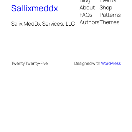
Blog
Events
Sallixmeddx
About
Shop
FAQs
Patterns
Authors
Themes
Salix MedDx Services, LLC
Twenty Twenty-Five
Designed with
WordPress