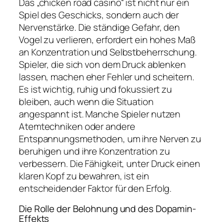
Das „chicken road casino“ ist nicht nur ein
Spiel des Geschicks, sondern auch der
Nervenstärke. Die ständige Gefahr, den
Vogel zu verlieren, erfordert ein hohes Maß
an Konzentration und Selbstbeherrschung.
Spieler, die sich von dem Druck ablenken
lassen, machen eher Fehler und scheitern.
Es ist wichtig, ruhig und fokussiert zu
bleiben, auch wenn die Situation
angespannt ist. Manche Spieler nutzen
Atemtechniken oder andere
Entspannungsmethoden, um ihre Nerven zu
beruhigen und ihre Konzentration zu
verbessern. Die Fähigkeit, unter Druck einen
klaren Kopf zu bewahren, ist ein
entscheidender Faktor für den Erfolg.
Die Rolle der Belohnung und des Dopamin-
Effekts