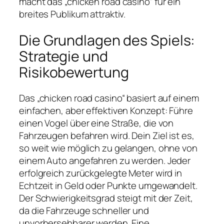
macht das „chicken road casino“ für ein
breites Publikum attraktiv.
Die Grundlagen des Spiels:
Strategie und
Risikobewertung
Das „chicken road casino“ basiert auf einem
einfachen, aber effektiven Konzept: Führe
einen Vogel über eine Straße, die von
Fahrzeugen befahren wird. Dein Ziel ist es,
so weit wie möglich zu gelangen, ohne von
einem Auto angefahren zu werden. Jeder
erfolgreich zurückgelegte Meter wird in
Echtzeit in Geld oder Punkte umgewandelt.
Der Schwierigkeitsgrad steigt mit der Zeit,
da die Fahrzeuge schneller und
unvorhersehbarer werden. Eine