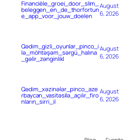
Financiële_groei_door_slim_
August
beleggen_en_de_thorfortun
6, 2026
e_app_voor_jouw_doelen
Qədim_gizli_oyunlar_pinco_i
August
lə_möhtəşəm_sərgü_halına
6, 2026
_gəlir_zənginlikl
Qədim_xəzinələr_pinco_aze
August
rbaycan_vasitəsilə_açılır_firo
6, 2026
nların_sirri_il