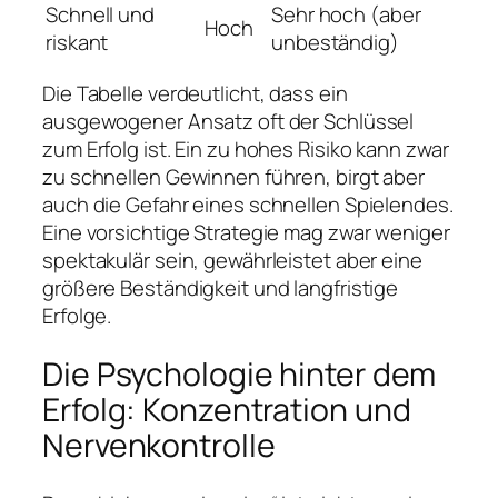
Schnell und
Sehr hoch (aber
Hoch
riskant
unbeständig)
Die Tabelle verdeutlicht, dass ein
ausgewogener Ansatz oft der Schlüssel
zum Erfolg ist. Ein zu hohes Risiko kann zwar
zu schnellen Gewinnen führen, birgt aber
auch die Gefahr eines schnellen Spielendes.
Eine vorsichtige Strategie mag zwar weniger
spektakulär sein, gewährleistet aber eine
größere Beständigkeit und langfristige
Erfolge.
Die Psychologie hinter dem
Erfolg: Konzentration und
Nervenkontrolle