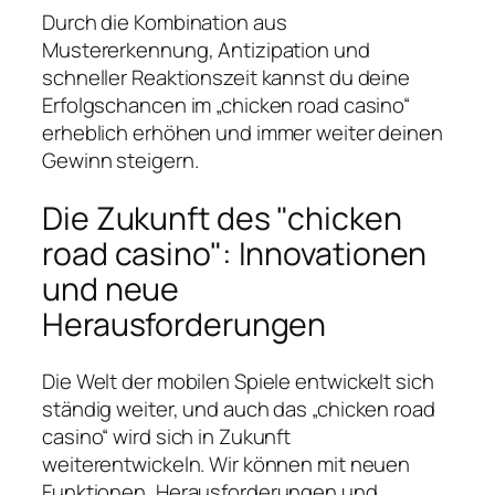
Durch die Kombination aus
Mustererkennung, Antizipation und
schneller Reaktionszeit kannst du deine
Erfolgschancen im „chicken road casino“
erheblich erhöhen und immer weiter deinen
Gewinn steigern.
Die Zukunft des "chicken
road casino": Innovationen
und neue
Herausforderungen
Die Welt der mobilen Spiele entwickelt sich
ständig weiter, und auch das „chicken road
casino“ wird sich in Zukunft
weiterentwickeln. Wir können mit neuen
Funktionen, Herausforderungen und