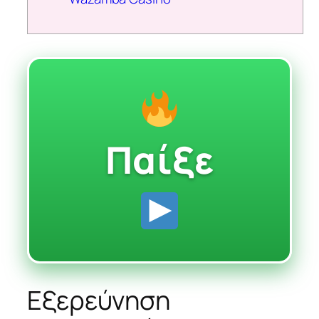
Παίξε
Εξερεύνηση