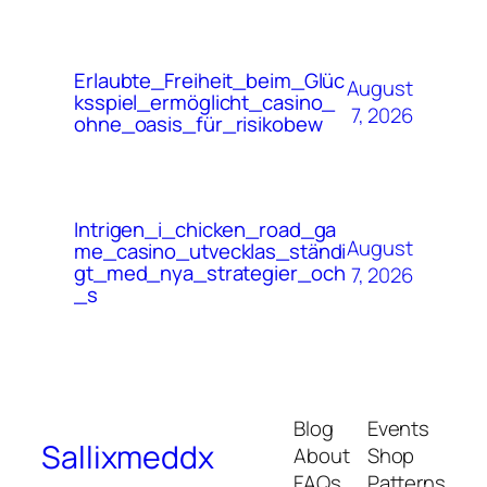
Erlaubte_Freiheit_beim_Glüc
August
ksspiel_ermöglicht_casino_
7, 2026
ohne_oasis_für_risikobew
Intrigen_i_chicken_road_ga
August
me_casino_utvecklas_ständi
gt_med_nya_strategier_och
7, 2026
_s
Blog
Events
Sallixmeddx
About
Shop
FAQs
Patterns