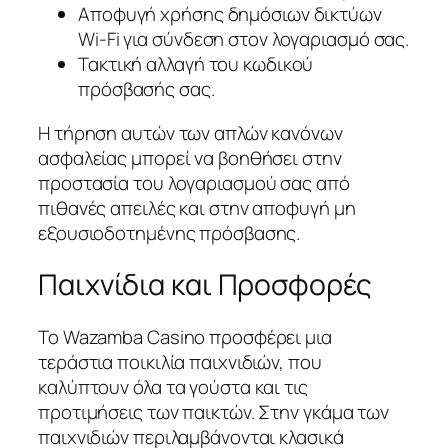
Αποφυγή χρήσης δημόσιων δικτύων
Wi-Fi για σύνδεση στον λογαριασμό σας.
Τακτική αλλαγή του κωδικού
πρόσβασής σας.
Η τήρηση αυτών των απλών κανόνων
ασφαλείας μπορεί να βοηθήσει στην
προστασία του λογαριασμού σας από
πιθανές απειλές και στην αποφυγή μη
εξουσιοδοτημένης πρόσβασης.
Παιχνίδια και Προσφορές
Το Wazamba Casino προσφέρει μια
τεράστια ποικιλία παιχνιδιών, που
καλύπτουν όλα τα γούστα και τις
προτιμήσεις των παικτών. Στην γκάμα των
παιχνιδιών περιλαμβάνονται κλασικά