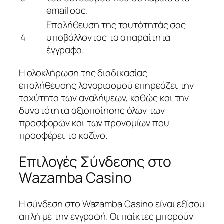
email σας.
Επαλήθευση της ταυτότητάς σας
4
υποβάλλοντας τα απαραίτητα
έγγραφα.
Η ολοκλήρωση της διαδικασίας
επαλήθευσης λογαριασμού επηρεάζει την
ταχύτητα των αναλήψεων, καθώς και την
δυνατότητα αξιοποίησης όλων των
προσφορών και των προνομίων που
προσφέρει το καζίνο.
Επιλογές Σύνδεσης στο
Wazamba Casino
Η σύνδεση στο Wazamba Casino είναι εξίσου
απλή με την εγγραφή. Οι παίκτες μπορούν