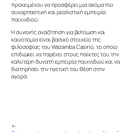
προκειμένου να προσφέρει μια ακόμα πιο
συναρπαστική και ρεαλιστική εμπειρία
παιχνιδιού.
Η συνεχής αναζήτηση για βελτίωση και
καινοτομία είναι βασικό στοιχείο της
φιλοσοφίας του Wazamba Casino, το οποίο
επιδιώκει να παρέχει στους παίκτες του την
καλύτερη δυνατή εμπειρία παιχνιδιού και να
διατηρήσει την ηγετική του θέση στην
αγορά.
←