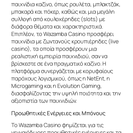
παιχνίδια καζίνο, όπως ρουλέτα, μπλακτζάκ,
μπακαρά και πόκερ, καθώς και μια μεγάλη
συλλογή από κουλοχέρηδες (slots) με
διάφορα θέματα και χαρακτηριστικά.
Επιπλέον, το Wazamba Casino προσφέρει
παιχνίδια με ζωντανούς κρουπιέρηδες (live
casino), τα οποία προσφέρουν μια
ρεαλιστική εμπειρία παιχνιδιού, σαν να
βρίσκεστε σε ένα πραγματικό καζίνο. Η
πλατφόρμα συνεργάζεται με κορυφαίους
παρόχους λογισμικού, όπως η NetEnt, η
Microgaming και η Evolution Gaming,
διασφαλίζοντας την υψηλή ποιότητα και την
αξιοπιστία των παιχνιδιών.
Προωθητικές Ενέργειες και Μπόνους
Το Wazamba Casino φημίζεται για τις
γενναιόδωρες προωθητικές ενέργειες και τα