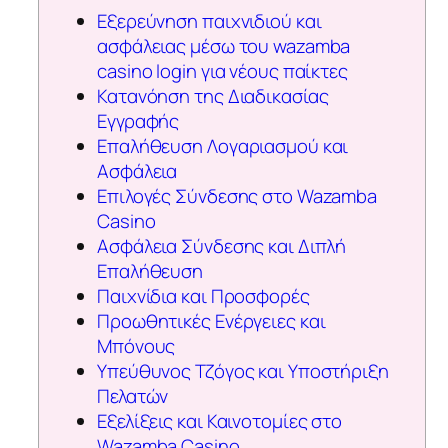
Εξερεύνηση παιχνιδιού και
ασφάλειας μέσω του wazamba
casino login για νέους παίκτες
Κατανόηση της Διαδικασίας
Εγγραφής
Επαλήθευση Λογαριασμού και
Ασφάλεια
Επιλογές Σύνδεσης στο Wazamba
Casino
Ασφάλεια Σύνδεσης και Διπλή
Επαλήθευση
Παιχνίδια και Προσφορές
Προωθητικές Ενέργειες και
Μπόνους
Υπεύθυνος Τζόγος και Υποστήριξη
Πελατών
Εξελίξεις και Καινοτομίες στο
Wazamba Casino