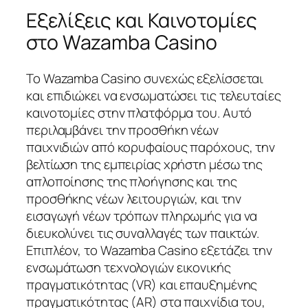
Εξελίξεις και Καινοτομίες
στο Wazamba Casino
Το Wazamba Casino συνεχώς εξελίσσεται
και επιδιώκει να ενσωματώσει τις τελευταίες
καινοτομίες στην πλατφόρμα του. Αυτό
περιλαμβάνει την προσθήκη νέων
παιχνιδιών από κορυφαίους παρόχους, την
βελτίωση της εμπειρίας χρήστη μέσω της
απλοποίησης της πλοήγησης και της
προσθήκης νέων λειτουργιών, και την
εισαγωγή νέων τρόπων πληρωμής για να
διευκολύνει τις συναλλαγές των παικτών.
Επιπλέον, το Wazamba Casino εξετάζει την
ενσωμάτωση τεχνολογιών εικονικής
πραγματικότητας (VR) και επαυξημένης
πραγματικότητας (AR) στα παιχνίδια του,