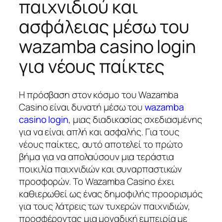
παιχνιδιού και
ασφάλειας μέσω του
wazamba casino login
για νέους παίκτες
Η πρόσβαση στον κόσμο του Wazamba
Casino είναι δυνατή μέσω του
wazamba
casino login
, μιας διαδικασίας σχεδιασμένης
για να είναι απλή και ασφαλής. Για τους
νέους παίκτες, αυτό αποτελεί το πρώτο
βήμα για να απολαύσουν μια τεράστια
ποικιλία παιχνιδιών και συναρπαστικών
προσφορών. Το Wazamba Casino έχει
καθιερωθεί ως ένας δημοφιλής προορισμός
για τους λάτρεις των τυχερών παιχνιδιών,
προσφέροντας μια μοναδική εμπειρία με