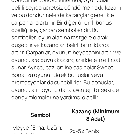
döndürme bonusu sırasında, oyuncular
belirli sayıda ücretsiz döndürme hakkı kazanır
ve bu döndürmelerde kazançlar genellikle
çarpanlarla artırılır. Bir diğer önemli bonus
özelliği ise, çarpan sembolleridir. Bu
semboller, oyun alanına rastgele olarak
düşebilir ve kazançları belirli bir miktarda
artırır. Çarpanlar, oyunun heyecanını artırır ve
oyunculara büyük kazançlar elde etme fırsatı
sunar. Ayrıca, bazı online casinolar Sweet
Bonanza oyununda ek bonuslar veya
promosyonlar da sunabilirler. Bu bonuslar,
oyuncuların oyunu daha avantajlı bir şekilde
deneyimlemelerine yardımcı olabilir.
Kazanç (Minimum
Sembol
8 Adet)
Meyve (Elma, Üzüm,
2x-5x Bahis