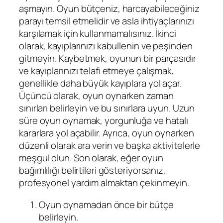
aşmayın. Oyun bütçeniz, harcayabileceğiniz
parayı temsil etmelidir ve asla ihtiyaçlarınızı
karşılamak için kullanmamalısınız. İkinci
olarak, kayıplarınızı kabullenin ve peşinden
gitmeyin. Kaybetmek, oyunun bir parçasıdır
ve kayıplarınızı telafi etmeye çalışmak,
genellikle daha büyük kayıplara yol açar.
Üçüncü olarak, oyun oynarken zaman
sınırları belirleyin ve bu sınırlara uyun. Uzun
süre oyun oynamak, yorgunluğa ve hatalı
kararlara yol açabilir. Ayrıca, oyun oynarken
düzenli olarak ara verin ve başka aktivitelerle
meşgul olun. Son olarak, eğer oyun
bağımlılığı belirtileri gösteriyorsanız,
profesyonel yardım almaktan çekinmeyin.
Oyun oynamadan önce bir bütçe
belirleyin.