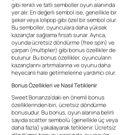
gibi renkli ve tatlı semboller oyun alanında
yer alır. En değerli sembol ise, genellikle bir
şeker veya lolipop gibi özel bir sembol olur.
Bu semboller, oyunculara daha yüksek
kazançlar sağlama fırsatı sunar. Ayrıca,
oyunda ücretsiz döndürme (free spin) ve
çarpan (multiplier) gibi bonus özellikler de
bulunur. Bu bonus özellikler, oyuncuların
kazançlarını artırmalarına ve oyunu daha
heyecanlı hale getirmelerine yardımcı olur.
Bonus Özellikleri ve Nasıl Tetiklenir
Sweet Bonanza'daki en önemli bonus
özelliklerinden biri, ücretsiz döndürme
bonusudur. Bu bonus, oyun alanına belirli
sayıda scatter sembolü (genellikle üç veya
daha fazla) yakalayarak tetiklenir. Ücretsiz