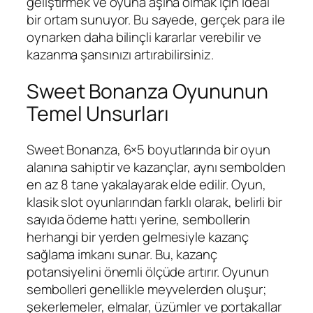
geliştirmek ve oyuna aşina olmak için ideal
bir ortam sunuyor. Bu sayede, gerçek para ile
oynarken daha bilinçli kararlar verebilir ve
kazanma şansınızı artırabilirsiniz.
Sweet Bonanza Oyununun
Temel Unsurları
Sweet Bonanza, 6×5 boyutlarında bir oyun
alanına sahiptir ve kazançlar, aynı sembolden
en az 8 tane yakalayarak elde edilir. Oyun,
klasik slot oyunlarından farklı olarak, belirli bir
sayıda ödeme hattı yerine, sembollerin
herhangi bir yerden gelmesiyle kazanç
sağlama imkanı sunar. Bu, kazanç
potansiyelini önemli ölçüde artırır. Oyunun
sembolleri genellikle meyvelerden oluşur;
şekerlemeler, elmalar, üzümler ve portakallar