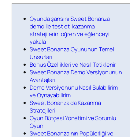
Oyunda şansını Sweet Bonanza
demo ile test et, kazanma
stratejilerini öğren ve eğlenceyi
yakala
Sweet Bonanza Oyununun Temel
Unsurları
Bonus Özellikleri ve Nasıl Tetiklenir
Sweet Bonanza Demo Versiyonunun
Avantajları
Demo Versiyonunu Nasıl Bulabilirim
ve Oynayabilirim
Sweet Bonanza'da Kazanma
Stratejileri
Oyun Bütçesi Yönetimi ve Sorumlu
Oyun
Sweet Bonanza'nın Popülerliği ve