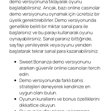
demo versiyonuna tıklayarak oyunu
başlatabilirsiniz. Ancak, bazı online casinolar
demo versiyonunu oynamak için ücretsiz bir
üyelik gerektirebilirler. Demo versiyonunda
genellikle belirli bir miktar sanal para ile
başlarsınız ve bu parayı kullanarak oyunu
oynayabilirsiniz. Sanal paranız bittiğinde,
sayfayı yenileyerek veya oyunu yeniden
başlatarak tekrar sanal para kazanabilirsiniz.
Sweet Bonanza demo versiyonunu
ararken güvenilir online casinoları tercih
edin.
Demo versiyonunda farklı bahis
stratejileri deneyerek kendinize en
uygun olanı bulun.
Oyunun kurallarını ve bonus özelliklerini
dikkatlice okuyun.