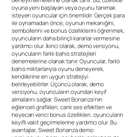
oyuna yeni başlayan veya oyunu tanımak
isteyen oyuncular için önemlidir. Gerçek para
ile oynamadan önce, oyunun mekaniğini,
sembollerini ve bonus özelliklerini öğrenmek,
oyuncuların daha bilinçli kararlar vermesine
yardımcı olur. İkinci olarak, demo versiyonu,
oyuncuların farklı bahis stratejileri
denemelerine olanak tanır. Oyuncular, farklı
bahis miktarlarıyla oyunu deneyerek,
kendilerine en uygun stratejiyi
belirleyebilirler. Üçüncü olarak, demo
versiyonu, oyuncuların oyundan keyif
almalarını sağlar. Sweet Bonanza'nın
eğlenceli grafikleri, canlı ses efektleri ve
heyecan verici bonus özellikleri, oyuncuların
keyifli vakit geçirmelerine yardımcı olur. Bu
avantajlar, Sweet Bonanza demo