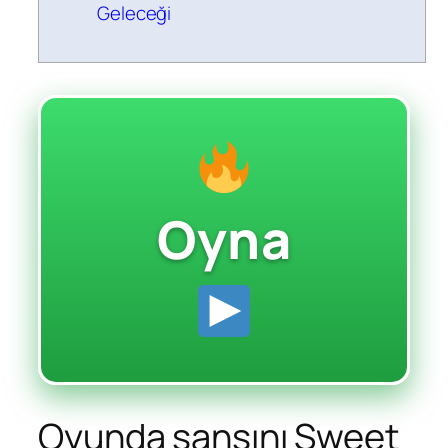
Geleceği
Oyna
Oyunda şansını Sweet