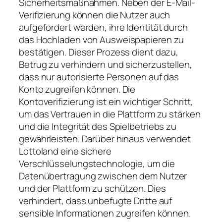
Sicherheitsmaßnahmen. Neben der E-Mail-
Verifizierung können die Nutzer auch
aufgefordert werden, ihre Identität durch
das Hochladen von Ausweispapieren zu
bestätigen. Dieser Prozess dient dazu,
Betrug zu verhindern und sicherzustellen,
dass nur autorisierte Personen auf das
Konto zugreifen können. Die
Kontoverifizierung ist ein wichtiger Schritt,
um das Vertrauen in die Plattform zu stärken
und die Integrität des Spielbetriebs zu
gewährleisten. Darüber hinaus verwendet
Lottoland eine sichere
Verschlüsselungstechnologie, um die
Datenübertragung zwischen dem Nutzer
und der Plattform zu schützen. Dies
verhindert, dass unbefugte Dritte auf
sensible Informationen zugreifen können.