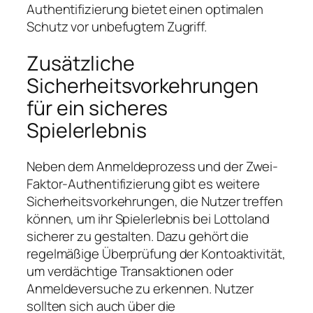
Authentifizierung bietet einen optimalen
Schutz vor unbefugtem Zugriff.
Zusätzliche
Sicherheitsvorkehrungen
für ein sicheres
Spielerlebnis
Neben dem Anmeldeprozess und der Zwei-
Faktor-Authentifizierung gibt es weitere
Sicherheitsvorkehrungen, die Nutzer treffen
können, um ihr Spielerlebnis bei Lottoland
sicherer zu gestalten. Dazu gehört die
regelmäßige Überprüfung der Kontoaktivität,
um verdächtige Transaktionen oder
Anmeldeversuche zu erkennen. Nutzer
sollten sich auch über die