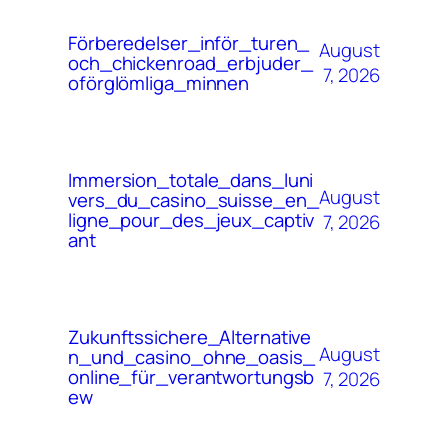
Förberedelser_inför_turen_
August
och_chickenroad_erbjuder_
7, 2026
oförglömliga_minnen
Immersion_totale_dans_luni
August
vers_du_casino_suisse_en_
ligne_pour_des_jeux_captiv
7, 2026
ant
Zukunftssichere_Alternative
August
n_und_casino_ohne_oasis_
online_für_verantwortungsb
7, 2026
ew