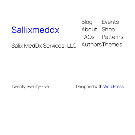
Blog
Events
Sallixmeddx
About
Shop
FAQs
Patterns
Authors
Themes
Salix MedDx Services, LLC
Twenty Twenty-Five
Designed with
WordPress