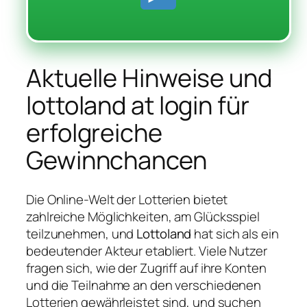
Aktuelle Hinweise und
lottoland at login für
erfolgreiche
Gewinnchancen
Die Online-Welt der Lotterien bietet
zahlreiche Möglichkeiten, am Glücksspiel
teilzunehmen, und
Lottoland
hat sich als ein
bedeutender Akteur etabliert. Viele Nutzer
fragen sich, wie der Zugriff auf ihre Konten
und die Teilnahme an den verschiedenen
Lotterien gewährleistet sind, und suchen