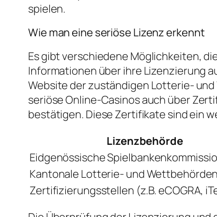
spielen.
Wie man eine seriöse Lizenz erkennt
Es gibt verschiedene Möglichkeiten, die
Informationen über ihre Lizenzierung au
Website der zuständigen Lotterie- un
seriöse Online-Casinos auch über Zertif
bestätigen. Diese Zertifikate sind ein w
Lizenzbehörde
Eidgenössische Spielbankenkommissio
Kantonale Lotterie- und Wettbehörde
Zertifizierungsstellen (z.B. eCOGRA, iT
Die Überprüfung der Lizenzierung und de