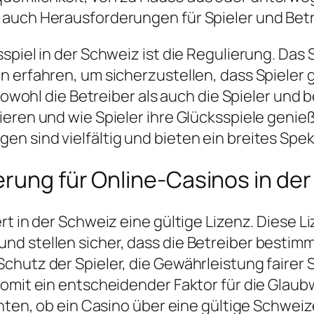
 auch Herausforderungen für Spieler und Betr
sspiel in der Schweiz ist die Regulierung. 
n erfahren, um sicherzustellen, dass Spieler 
 sowohl die Betreiber als auch die Spieler und 
ieren und wie Spieler ihre Glücksspiele geni
n sind vielfältig und bieten ein breites Spe
erung für Online-Casinos in de
ert in der Schweiz eine gültige Lizenz. Diese
d stellen sicher, dass die Betreiber bestimm
chutz der Spieler, die Gewährleistung fairer
omit ein entscheidender Faktor für die Glaubw
hten, ob ein Casino über eine gültige Schweize