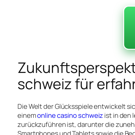
Zukunftsperspekt
schweiz für erfah
Die Welt der Glücksspiele entwickelt si
einem
online casino schweiz
ist in den
zurückzuführen ist, darunter die zune
Smartphones und Tablets sowie die Beq