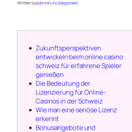
Written by
admin
in
Uncategorized
Zukunftsperspektiven
entwickeln beim online casino
schweiz für erfahrene Spieler
genießen
Die Bedeutung der
Lizenzierung für Online-
Casinos in der Schweiz
Wie man eine seriöse Lizenz
erkennt
Bonusangebote und