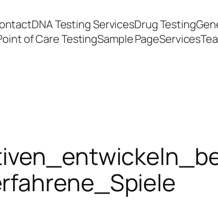
ontact
DNA Testing Services
Drug Testing
Gene
Point of Care Testing
Sample Page
Services
Te
tiven_entwickeln_b
rfahrene_Spiele