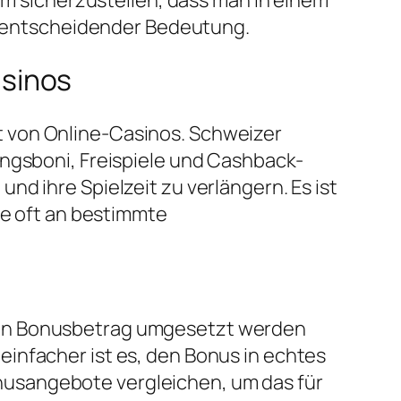
on entscheidender Bedeutung.
sinos
t von Online-Casinos. Schweizer
ungsboni, Freispiele und Cashback-
d ihre Spielzeit zu verlängern. Es ist
se oft an bestimmte
ein Bonusbetrag umgesetzt werden
infacher ist es, den Bonus in echtes
nusangebote vergleichen, um das für