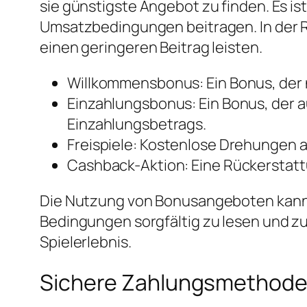
sie günstigste Angebot zu finden. Es ist
Umsatzbedingungen beitragen. In der R
einen geringeren Beitrag leisten.
Willkommensbonus: Ein Bonus, der n
Einzahlungsbonus: Ein Bonus, der a
Einzahlungsbetrags.
Freispiele: Kostenlose Drehungen
Cashback-Aktion: Eine Rückerstattu
Die Nutzung von Bonusangeboten kann d
Bedingungen sorgfältig zu lesen und zu
Spielerlebnis.
Sichere Zahlungsmethoden