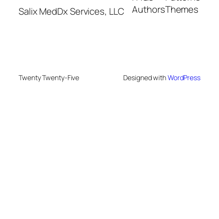
Authors
Themes
Salix MedDx Services, LLC
Twenty Twenty-Five
Designed with
WordPress