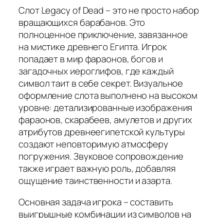
Слот Legacy of Dead – это не просто набор
вращающихся барабанов. Это
полноценное приключение, завязанное
на мистике древнего Египта. Игрок
попадает в мир фараонов, богов и
загадочных иероглифов, где каждый
символ таит в себе секрет. Визуальное
оформление слота выполнено на высоком
уровне: детализированные изображения
фараонов, скарабеев, амулетов и других
атрибутов древнеегипетской культуры
создают неповторимую атмосферу
погружения. Звуковое сопровождение
также играет важную роль, добавляя
ощущение таинственности и азарта.
Основная задача игрока – составить
выигрышные комбинации из символов на