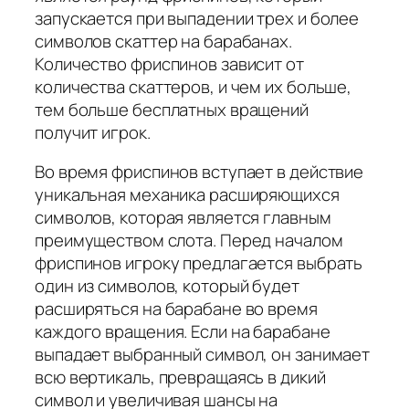
запускается при выпадении трех и более
символов скаттер на барабанах.
Количество фриспинов зависит от
количества скаттеров, и чем их больше,
тем больше бесплатных вращений
получит игрок.
Во время фриспинов вступает в действие
уникальная механика расширяющихся
символов, которая является главным
преимуществом слота. Перед началом
фриспинов игроку предлагается выбрать
один из символов, который будет
расширяться на барабане во время
каждого вращения. Если на барабане
выпадает выбранный символ, он занимает
всю вертикаль, превращаясь в дикий
символ и увеличивая шансы на