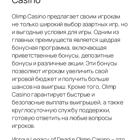
Olimp Casino предлагает своим игрокам
не только широкий выбор азартных игр, но
и выгодные условия для игры. Одним из
главных преимуществ является щедрая
бонусная программа, включающая
приветственные бонусы, депозитные
бонусы и различные акции. Эти бонусы
позволяют игрокам увеличить свой
игровой бюджет и получить больше
шансов на выигрыш. Кроме того, Olimp
Casino гарантирует быстрые и
безопасные выплаты выигрышей, а также
круглосуточную службу поддержки,
готовую ответить на любые вопросы
игроков.
Игра в Legacy of Dead в Olimp Casino – это