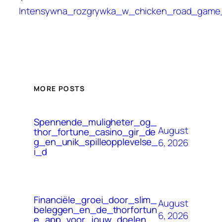
Intensywna_rozgrywka_w_chicken_road_game_
MORE POSTS
Spennende_muligheter_og_
August
thor_fortune_casino_gir_de
g_en_unik_spilleopplevelse_
6, 2026
i_d
Financiële_groei_door_slim_
August
beleggen_en_de_thorfortun
6, 2026
e_app_voor_jouw_doelen