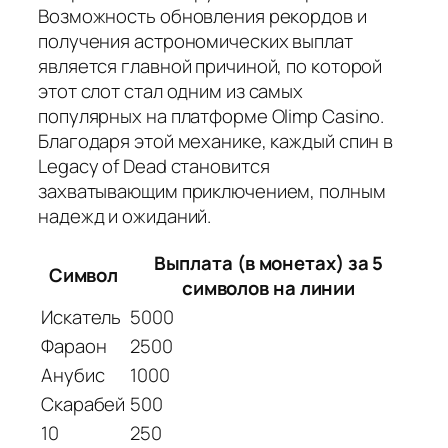
Возможность обновления рекордов и
получения астрономических выплат
является главной причиной, по которой
этот слот стал одним из самых
популярных на платформе Olimp Casino.
Благодаря этой механике, каждый спин в
Legacy of Dead становится
захватывающим приключением, полным
надежд и ожиданий.
Выплата (в монетах) за 5
Символ
символов на линии
Искатель
5000
Фараон
2500
Анубис
1000
Скарабей
500
10
250