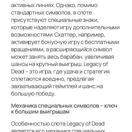
активных линиях. Однако, помимо
стандартных символов, в слоте
присутствуют специальные знаки,
которые наделяют игру дополнительными
возможностями. Скаттер, например,
активирует бонусную игру с бесплатными
вращениями, а расширяющийся символ
может занять весь барабан, увеличивая
шансы на крупный выигрыш. Legacy of
Dead – это игра, где удача и стратегия
сплетаются воедино, предлагая
захватывающий геймплей и шанс на
большую победу.
Механика специальных символов – ключ
к большим выигрышам
Особенностью слота Legacy of Dead
является его механика специальных