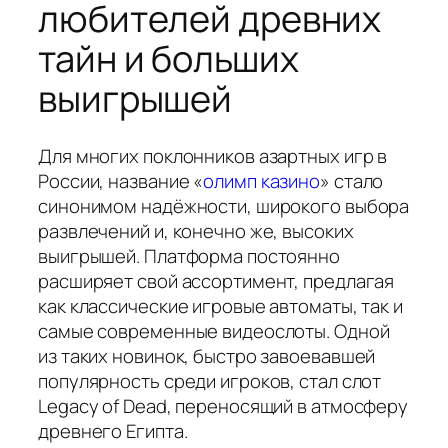
любителей древних
тайн и больших
выигрышей
Для многих поклонников азартных игр в
России, название «
олимп казино
» стало
синонимом надёжности, широкого выбора
развлечений и, конечно же, высоких
выигрышей. Платформа постоянно
расширяет свой ассортимент, предлагая
как классические игровые автоматы, так и
самые современные видеослоты. Одной
из таких новинок, быстро завоевавшей
популярность среди игроков, стал слот
Legacy of Dead, переносящий в атмосферу
древнего Египта.