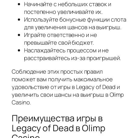
Начинайте с небольших ставок и
постепенно увеличивайте их.
Используйте бонусные функции слота
для увеличения шансов на выигрыш.
Играйте ответственно и не
превышайте свой бюджет.
Наслаждайтесь процессом и не
расстраивайтесь из-за проигрышей.
Соблюдение этих простых правил
поможет вам получить максимальное
удовольствие от игры в Legacy of Dead и
увеличить свои шансы на выигрыш в Olimp
Casino.
Преимущества игры в
Legacy of Dead в Olimp
Casino