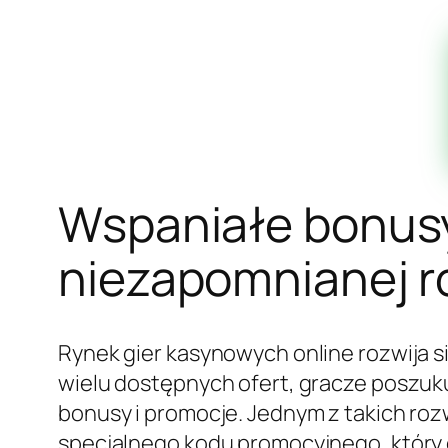
Wspaniałe bonusy 
niezapomnianej r
Rynek gier kasynowych online rozwija s
wielu dostępnych ofert, gracze poszukuj
bonusy i promocje. Jednym z takich roz
specjalnego kodu promocyjnego, który 