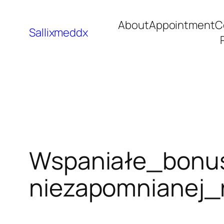
About
Appointment
C
Sallixmeddx
Wspaniałe_bonu
niezapomnianej_