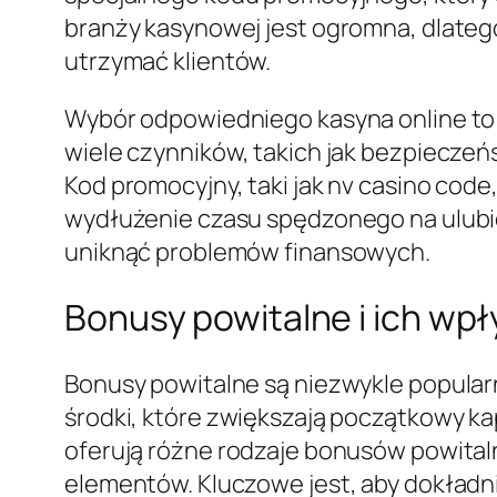
branży kasynowej jest ogromna, dlatego
utrzymać klientów.
Wybór odpowiedniego kasyna online to
wiele czynników, takich jak bezpieczeńs
Kod promocyjny, taki jak nv casino cod
wydłużenie czasu spędzonego na ulubion
uniknąć problemów finansowych.
Bonusy powitalne i ich wp
Bonusy powitalne są niezwykle popular
środki, które zwiększają początkowy ka
oferują różne rodzaje bonusów powital
elementów. Kluczowe jest, aby dokładn