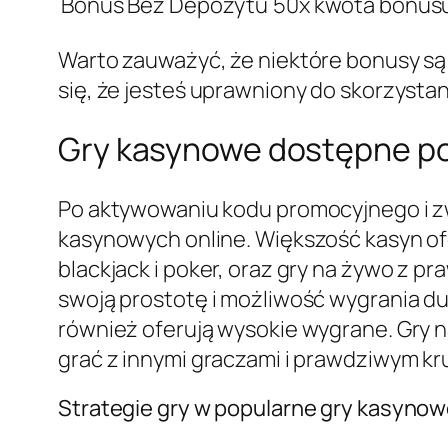
Bonus Bez Depozytu
50x kwota bonus
Warto zauważyć, że niektóre bonusy są 
się, że jesteś uprawniony do skorzystan
Gry kasynowe dostępne po
Po aktywowaniu kodu promocyjnego i zw
kasynowych online. Większość kasyn ofer
blackjack i poker, oraz gry na żywo z 
swoją prostotę i możliwość wygrania du
również oferują wysokie wygrane. Gry n
grać z innymi graczami i prawdziwym k
Strategie gry w popularne gry kasyno