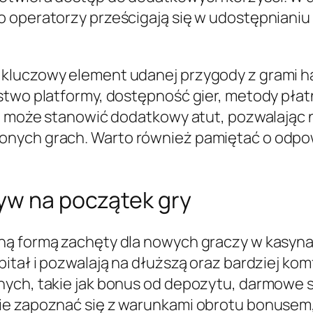
 operatorzy prześcigają się w udostępnianiu 
 kluczowy element udanej przygody z grami 
two platformy, dostępność gier, metody płatno
e, może stanowić dodatkowy atut, pozwalając 
ych grach. Warto również pamiętać o odpowie
ływ na początek gry
ną formą zachęty dla nowych graczy w kasyn
pitał i pozwalają na dłuższą oraz bardziej k
nych, takie jak bonus od depozytu, darmowe 
ie zapoznać się z warunkami obrotu bonusem