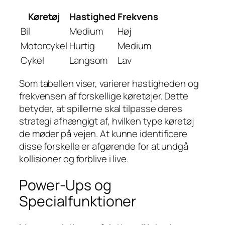
Køretøj
Hastighed
Frekvens
Bil
Medium
Høj
Motorcykel
Hurtig
Medium
Cykel
Langsom
Lav
Som tabellen viser, varierer hastigheden og
frekvensen af forskellige køretøjer. Dette
betyder, at spillerne skal tilpasse deres
strategi afhængigt af, hvilken type køretøj
de møder på vejen. At kunne identificere
disse forskelle er afgørende for at undgå
kollisioner og forblive i live.
Power-Ups og
Specialfunktioner