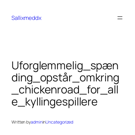
Sallixmeddx
Uforglemmelig_spæn
ding_opstår_omkring
_chickenroad_for_all
e_kyllingespillere
Written by
admin
in
Uncategorized