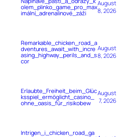
Napínavé_pasti_a_odrazy_k
August
olem_plinko_game_pro_max
8, 2026
imální_adrenalinové_záži
Remarkable_chicken_road_a
August
dventures_await_with_incre
asing_highway_perils_and_s
8, 2026
cor
Erlaubte_Freiheit_beim_Glüc
August
ksspiel_ermöglicht_casino_
7, 2026
ohne_oasis_für_risikobew
Intrigen_i_chicken_road_ga