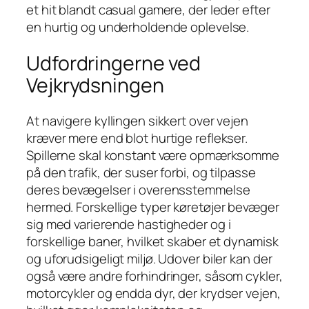
et hit blandt casual gamere, der leder efter
en hurtig og underholdende oplevelse.
Udfordringerne ved
Vejkrydsningen
At navigere kyllingen sikkert over vejen
kræver mere end blot hurtige reflekser.
Spillerne skal konstant være opmærksomme
på den trafik, der suser forbi, og tilpasse
deres bevægelser i overensstemmelse
hermed. Forskellige typer køretøjer bevæger
sig med varierende hastigheder og i
forskellige baner, hvilket skaber et dynamisk
og uforudsigeligt miljø. Udover biler kan der
også være andre forhindringer, såsom cykler,
motorcykler og endda dyr, der krydser vejen,