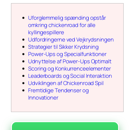
Uforglemmelig spænding opstår
omkring chickenroad for alle
kyllingespillere
Udfordringerne ved Vejkrydsningen
Strategier til Sikker Krydsning
Power-Ups og Specialfunktioner
Udnyttelse af Power-Ups Optimalt
Scoring og Konkurrenceelementer
Leaderboards og Social Interaktion
Udviklingen af Chickenroad Spil
Fremtidige Tendenser og
Innovationer