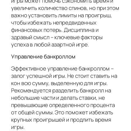
игры может помочь сэкономить время и
увеличить количество спинов, но при этом
важно установить лимиты на проигрыш,
чтобы избежать непредвиденных
финансовых потерь. Дисциплина и
здравый смысл – ключевые факторы
успеха в любой азартной игре.
Управление банкроллом
Эффективное управление банкроллом –
залог успешной игры. Не стоит ставить на
кон всю сумму, выделенную для игры.
Рекомендуется разделить банкролл на
небольшие части и делать ставки, не
превышающие определенного процента
от общей суммы. Это поможет избежать
крупных проигрышей и продлить время
игры.