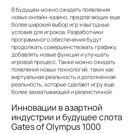
В будущем можно ожидать появления
новых онлайн-казино, предлагающих еще
более широкий выбор игр и выгодные
условия для игроков. Разработчики
программного обеспечения будут
продолжать совершенствовать графику,
добавлять новые функции и улучшать
игровой процесс. Также можно ожидать
появления новых технологий, таких как
виртуальная реальность и дополненная
реальность, которые сделают игру еще
более захватывающей и реалистичной.
Инновации в азартной
индустрии и будущее слота
Gates of Olympus 1000