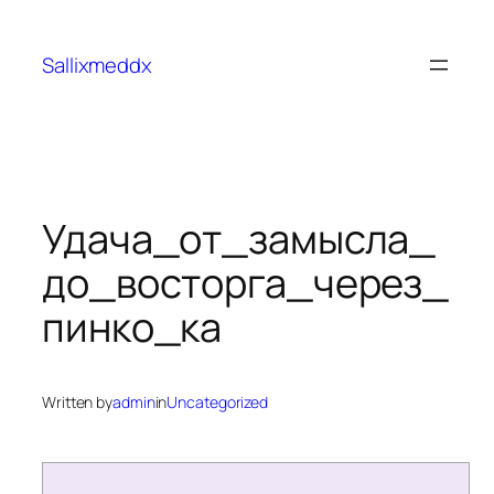
Sallixmeddx
Удача_от_замысла_
до_восторга_через_
пинко_ка
Written by
admin
in
Uncategorized