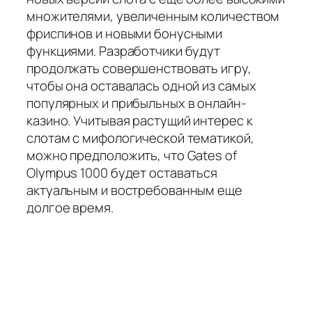
множителями, увеличенным количеством
фриспинов и новыми бонусными
функциями. Разработчики будут
продолжать совершенствовать игру,
чтобы она оставалась одной из самых
популярных и прибыльных в онлайн-
казино. Учитывая растущий интерес к
слотам с мифологической тематикой,
можно предположить, что Gates of
Olympus 1000 будет оставаться
актуальным и востребованным еще
долгое время.