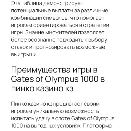
Эта таблица демонстрирует
потенциальные выплаты за различные
комбинации символов, что помогает
игрокам ориентироваться в стратегии
игры. Знание множителей позволяет
более осознанно подходить к выбору
ставок и прогнозировать возможные
выигрыши.
Преимущества игры в
Gates of Olympus 1000 в
пинко казино кз
Пинко казино кз
предлагает своим
игрокам уникальную возможность
испытать удачу в слоте Gates of Olympus
1000 на выгодных условиях. Платформа