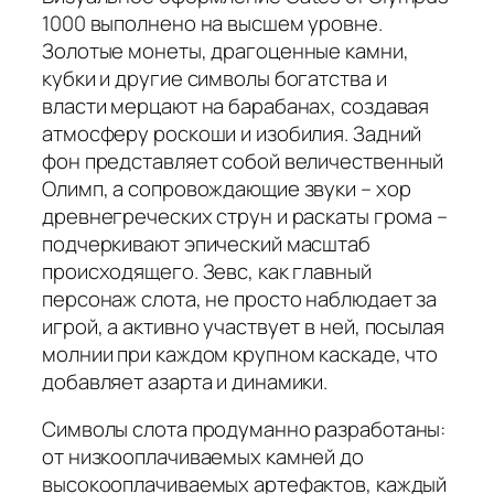
1000 выполнено на высшем уровне.
Золотые монеты, драгоценные камни,
кубки и другие символы богатства и
власти мерцают на барабанах, создавая
атмосферу роскоши и изобилия. Задний
фон представляет собой величественный
Олимп, а сопровождающие звуки – хор
древнегреческих струн и раскаты грома –
подчеркивают эпический масштаб
происходящего. Зевс, как главный
персонаж слота, не просто наблюдает за
игрой, а активно участвует в ней, посылая
молнии при каждом крупном каскаде, что
добавляет азарта и динамики.
Символы слота продуманно разработаны:
от низкооплачиваемых камней до
высокооплачиваемых артефактов, каждый