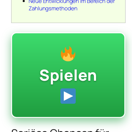
Neue Entwicklungen im Bereich der
Zahlungsmethoden
Spielen