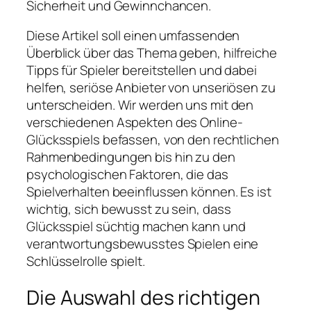
Sicherheit und Gewinnchancen.
Diese Artikel soll einen umfassenden
Überblick über das Thema geben, hilfreiche
Tipps für Spieler bereitstellen und dabei
helfen, seriöse Anbieter von unseriösen zu
unterscheiden. Wir werden uns mit den
verschiedenen Aspekten des Online-
Glücksspiels befassen, von den rechtlichen
Rahmenbedingungen bis hin zu den
psychologischen Faktoren, die das
Spielverhalten beeinflussen können. Es ist
wichtig, sich bewusst zu sein, dass
Glücksspiel süchtig machen kann und
verantwortungsbewusstes Spielen eine
Schlüsselrolle spielt.
Die Auswahl des richtigen