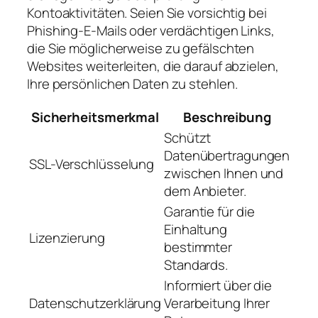
Kontoaktivitäten. Seien Sie vorsichtig bei
Phishing-E-Mails oder verdächtigen Links,
die Sie möglicherweise zu gefälschten
Websites weiterleiten, die darauf abzielen,
Ihre persönlichen Daten zu stehlen.
Sicherheitsmerkmal
Beschreibung
Schützt
Datenübertragungen
SSL-Verschlüsselung
zwischen Ihnen und
dem Anbieter.
Garantie für die
Einhaltung
Lizenzierung
bestimmter
Standards.
Informiert über die
Datenschutzerklärung
Verarbeitung Ihrer