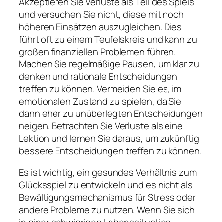
Akzeptieren Sie Verluste als Teil des Spiels
und versuchen Sie nicht, diese mit noch
höheren Einsätzen auszugleichen. Dies
führt oft zu einem Teufelskreis und kann zu
großen finanziellen Problemen führen.
Machen Sie regelmäßige Pausen, um klar zu
denken und rationale Entscheidungen
treffen zu können. Vermeiden Sie es, im
emotionalen Zustand zu spielen, da Sie
dann eher zu unüberlegten Entscheidungen
neigen. Betrachten Sie Verluste als eine
Lektion und lernen Sie daraus, um zukünftig
bessere Entscheidungen treffen zu können.
Es ist wichtig, ein gesundes Verhältnis zum
Glücksspiel zu entwickeln und es nicht als
Bewältigungsmechanismus für Stress oder
andere Probleme zu nutzen. Wenn Sie sich
in einer schwierigen Lebenssituation