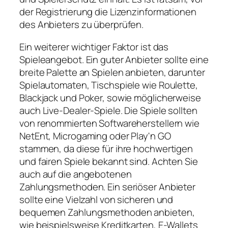
der Registrierung die Lizenzinformationen
des Anbieters zu überprüfen.
Ein weiterer wichtiger Faktor ist das
Spieleangebot. Ein guter Anbieter sollte eine
breite Palette an Spielen anbieten, darunter
Spielautomaten, Tischspiele wie Roulette,
Blackjack und Poker, sowie möglicherweise
auch Live-Dealer-Spiele. Die Spiele sollten
von renommierten Softwareherstellern wie
NetEnt, Microgaming oder Play'n GO
stammen, da diese für ihre hochwertigen
und fairen Spiele bekannt sind. Achten Sie
auch auf die angebotenen
Zahlungsmethoden. Ein seriöser Anbieter
sollte eine Vielzahl von sicheren und
bequemen Zahlungsmethoden anbieten,
wie beispielsweise Kreditkarten, E-Wallets