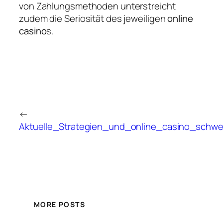
von Zahlungsmethoden unterstreicht
zudem die Seriosität des jeweiligen
online
casino
s.
←
Aktuelle_Strategien_und_online_casino_schwei
MORE POSTS