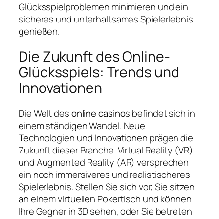
Glücksspielproblemen minimieren und ein
sicheres und unterhaltsames Spielerlebnis
genießen.
Die Zukunft des Online-
Glücksspiels: Trends und
Innovationen
Die Welt des
online casino
s befindet sich in
einem ständigen Wandel. Neue
Technologien und Innovationen prägen die
Zukunft dieser Branche. Virtual Reality (VR)
und Augmented Reality (AR) versprechen
ein noch immersiveres und realistischeres
Spielerlebnis. Stellen Sie sich vor, Sie sitzen
an einem virtuellen Pokertisch und können
Ihre Gegner in 3D sehen, oder Sie betreten