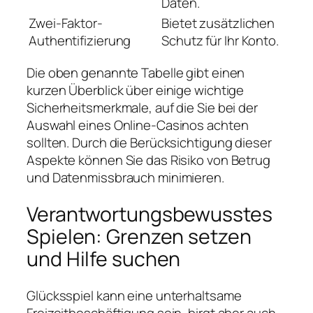
Daten.
Zwei-Faktor-
Bietet zusätzlichen
Authentifizierung
Schutz für Ihr Konto.
Die oben genannte Tabelle gibt einen
kurzen Überblick über einige wichtige
Sicherheitsmerkmale, auf die Sie bei der
Auswahl eines Online-Casinos achten
sollten. Durch die Berücksichtigung dieser
Aspekte können Sie das Risiko von Betrug
und Datenmissbrauch minimieren.
Verantwortungsbewusstes
Spielen: Grenzen setzen
und Hilfe suchen
Glücksspiel kann eine unterhaltsame
Freizeitbeschäftigung sein, birgt aber auch