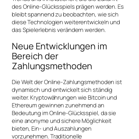
des Online-Glücksspiels prägen werden. Es
bleibt spannend zu beobachten, wie sich
diese Technologien weiterentwickeln und
das Spielerlebnis verändern werden.
Neue Entwicklungen im
Bereich der
Zahlungsmethoden
Die Welt der Online-Zahlungsmethoden ist
dynamisch und entwickelt sich ständig
weiter. Kryptowährungen wie Bitcoin und
Ethereum gewinnen zunehmend an
Bedeutung im Online-Glücksspiel, da sie
eine anonyme und sichere Möglichkeit
bieten, Ein- und Auszahlungen
vorzunehmen. Traditionelle