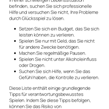
befinden, suchen Sie sich professionelle
Hilfe und versuchen Sie nicht, Ihre Probleme
durch Glücksspiel zu lösen.
Setzen Sie sich ein Budget, das Sie sich
leisten können zu verlieren.
Spielen Sie nur mit Geld, das Sie nicht
für andere Zwecke benötigen.
Machen Sie regelmäßige Pausen.
Spielen Sie nicht unter Alkoholeinfluss
oder Drogen.
Suchen Sie sich Hilfe, wenn Sie das
Gefühl haben, die Kontrolle zu verlieren.
Diese Liste enthält einige grundlegende
Tipps für verantwortungsbewusstes
Spielen. Indem Sie diese Tipps befolgen,
können Sie das Risiko von