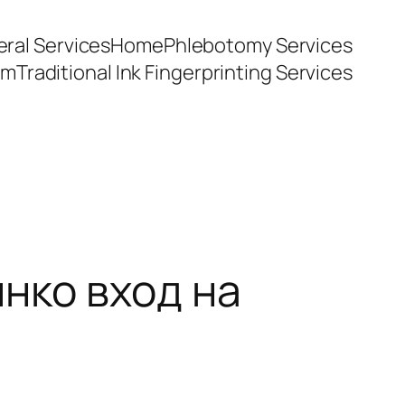
ral Services
Home
Phlebotomy Services
am
Traditional Ink Fingerprinting Services
нко вход на