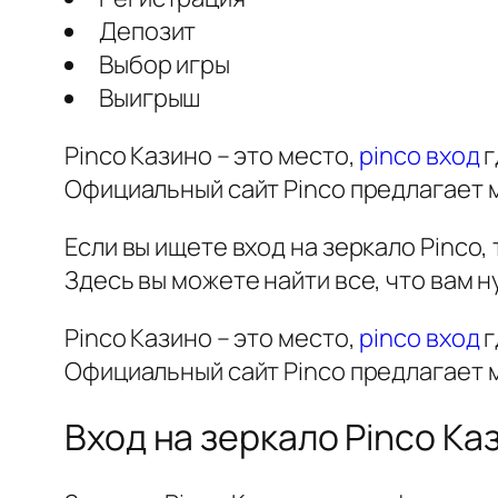
Депозит
Выбор игры
Выигрыш
Pinco Казино – это место,
pinco вход
г
Официальный сайт Pinco предлагает м
Если вы ищете вход на зеркало Pinco,
Здесь вы можете найти все, что вам 
Pinco Казино – это место,
pinco вход
г
Официальный сайт Pinco предлагает м
Вход на зеркало Pinco Ка