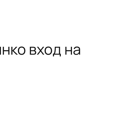
нко вход на