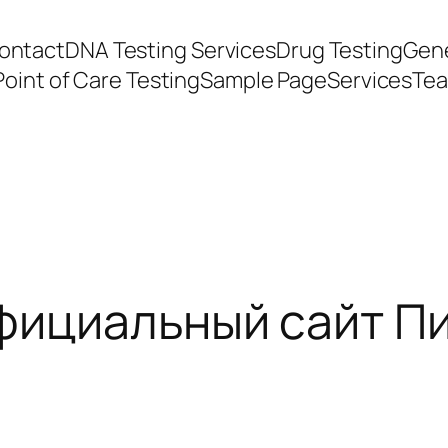
ontact
DNA Testing Services
Drug Testing
Gene
Point of Care Testing
Sample Page
Services
Te
Официальный сайт Пи