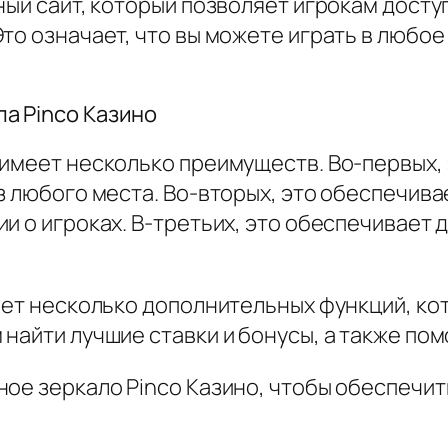
ный сайт, который позволяет игрокам досту
о означает, что вы можете играть в любое 
а Pinco Казино
 имеет несколько преимуществ. Во-первых,
з любого места. Во-вторых, это обеспечивае
и о игроках. В-третьих, это обеспечивает д
еет несколько дополнительных функций, ко
найти лучшие ставки и бонусы, а также пом
ное зеркало Pinco Казино, чтобы обеспечит