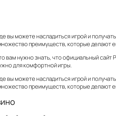
де вы можете насладиться игрой и получать
ножество преимуществ, которые делают его
 то вам нужно знать, что официальный сайт P
нужно для комфортной игры.
де вы можете насладиться игрой и получать
ножество преимуществ, которые делают его
зино