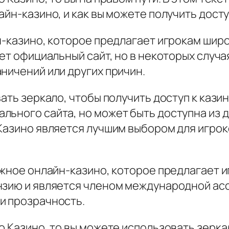
йн-казино, и как вы можете получить досту
н-казино, которое предлагает игрокам широ
ет официальный сайт, но в некоторых случа
ничений или других причин.
ать зеркало, чтобы получить доступ к казин
ьного сайта, но может быть доступна из др
Казино является лучшим выбором для игроко
ежное онлайн-казино, которое предлагает и
нзию и является членом международной асс
и прозрачность.
 Казино, то вы можете использовать зеркал