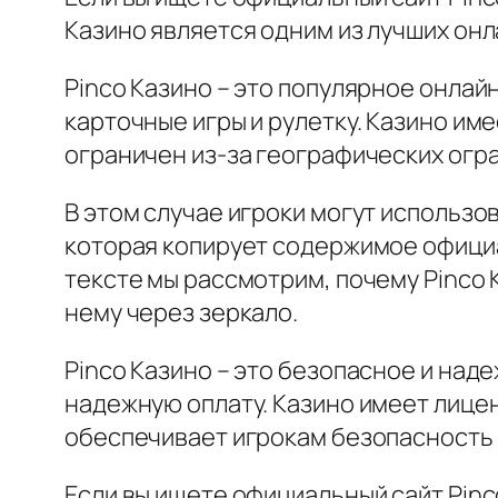
Казино является одним из лучших онла
Pinco Казино – это популярное онлай
карточные игры и рулетку. Казино име
ограничен из-за географических огра
В этом случае игроки могут использов
которая копирует содержимое официал
тексте мы рассмотрим, почему Pinco 
нему через зеркало.
Pinco Казино – это безопасное и над
надежную оплату. Казино имеет лице
обеспечивает игрокам безопасность 
Если вы ищете официальный сайт Pinco