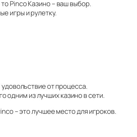
то Pinco Казино – ваш выбор.
е игры и рулетку.
 удовольствие от процесса.
 одним из лучших казино в сети.
inco – это лучшее место для игроков.