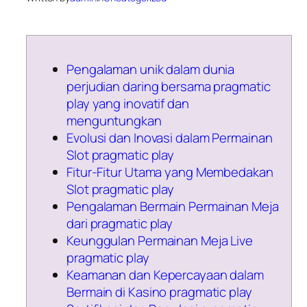
Pengalaman unik dalam dunia
perjudian daring bersama pragmatic
play yang inovatif dan
menguntungkan
Evolusi dan Inovasi dalam Permainan
Slot pragmatic play
Fitur-Fitur Utama yang Membedakan
Slot pragmatic play
Pengalaman Bermain Permainan Meja
dari pragmatic play
Keunggulan Permainan Meja Live
pragmatic play
Keamanan dan Kepercayaan dalam
Bermain di Kasino pragmatic play