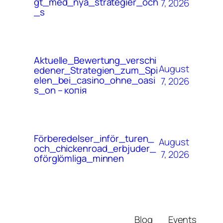
gt_med_nya_strategier_och
7, 2026
_s
Aktuelle_Bewertung_verschi
August
edener_Strategien_zum_Spi
elen_bei_casino_ohne_oasi
7, 2026
s_on – копія
Förberedelser_inför_turen_
August
och_chickenroad_erbjuder_
7, 2026
oförglömliga_minnen
Blog
Events