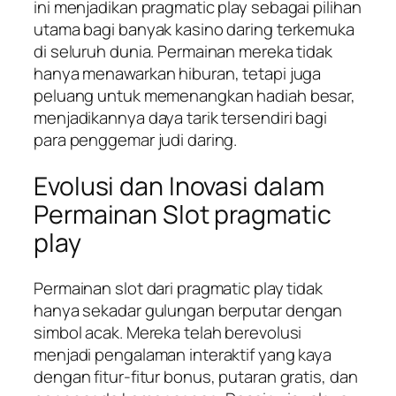
ini menjadikan pragmatic play sebagai pilihan
utama bagi banyak kasino daring terkemuka
di seluruh dunia. Permainan mereka tidak
hanya menawarkan hiburan, tetapi juga
peluang untuk memenangkan hadiah besar,
menjadikannya daya tarik tersendiri bagi
para penggemar judi daring.
Evolusi dan Inovasi dalam
Permainan Slot pragmatic
play
Permainan slot dari pragmatic play tidak
hanya sekadar gulungan berputar dengan
simbol acak. Mereka telah berevolusi
menjadi pengalaman interaktif yang kaya
dengan fitur-fitur bonus, putaran gratis, dan