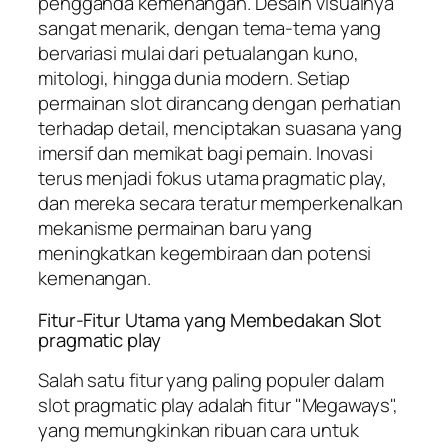
pengganda kemenangan. Desain visualnya
sangat menarik, dengan tema-tema yang
bervariasi mulai dari petualangan kuno,
mitologi, hingga dunia modern. Setiap
permainan slot dirancang dengan perhatian
terhadap detail, menciptakan suasana yang
imersif dan memikat bagi pemain. Inovasi
terus menjadi fokus utama pragmatic play,
dan mereka secara teratur memperkenalkan
mekanisme permainan baru yang
meningkatkan kegembiraan dan potensi
kemenangan.
Fitur-Fitur Utama yang Membedakan Slot
pragmatic play
Salah satu fitur yang paling populer dalam
slot pragmatic play adalah fitur "Megaways",
yang memungkinkan ribuan cara untuk