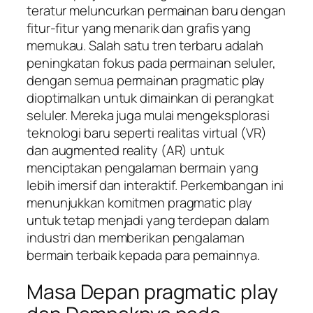
teratur meluncurkan permainan baru dengan
fitur-fitur yang menarik dan grafis yang
memukau. Salah satu tren terbaru adalah
peningkatan fokus pada permainan seluler,
dengan semua permainan pragmatic play
dioptimalkan untuk dimainkan di perangkat
seluler. Mereka juga mulai mengeksplorasi
teknologi baru seperti realitas virtual (VR)
dan augmented reality (AR) untuk
menciptakan pengalaman bermain yang
lebih imersif dan interaktif. Perkembangan ini
menunjukkan komitmen pragmatic play
untuk tetap menjadi yang terdepan dalam
industri dan memberikan pengalaman
bermain terbaik kepada para pemainnya.
Masa Depan pragmatic play