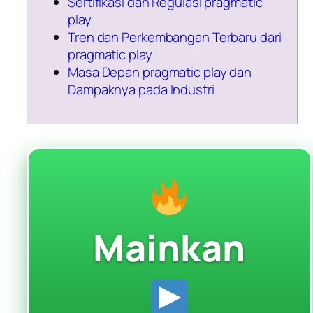
Sertifikasi dan Regulasi pragmatic
play
Tren dan Perkembangan Terbaru dari
pragmatic play
Masa Depan pragmatic play dan
Dampaknya pada Industri
Mainkan