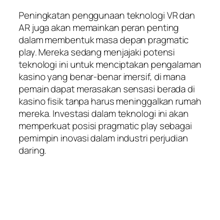
Peningkatan penggunaan teknologi VR dan
AR juga akan memainkan peran penting
dalam membentuk masa depan pragmatic
play. Mereka sedang menjajaki potensi
teknologi ini untuk menciptakan pengalaman
kasino yang benar-benar imersif, di mana
pemain dapat merasakan sensasi berada di
kasino fisik tanpa harus meninggalkan rumah
mereka. Investasi dalam teknologi ini akan
memperkuat posisi pragmatic play sebagai
pemimpin inovasi dalam industri perjudian
daring.