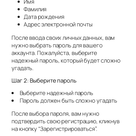
Имя
Фамилия
Дата рождения
Адрес электронной почты
После ввода своих личных данных, вам
нужно выбрать пароль для вашего
аккаунта. Пожалуйста, выберите
надежный пароль, который будет сложно
угадать.
Шаг 2: Выберите пароль
Выберите надежный пароль
Пароль должен быть сложно угадать
После выбора пароля, вам нужно
подтвердить свою регистрацию, кликнув
на кнопку “Зарегистрироваться”.