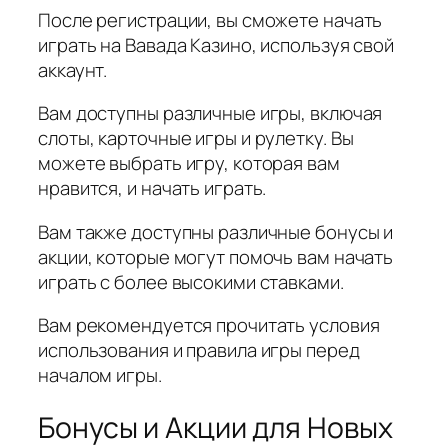
После регистрации, вы сможете начать
играть на Вавада Казино, используя свой
аккаунт.
Вам доступны различные игры, включая
слоты, карточные игры и рулетку. Вы
можете выбрать игру, которая вам
нравится, и начать играть.
Вам также доступны различные бонусы и
акции, которые могут помочь вам начать
играть с более высокими ставками.
Вам рекомендуется прочитать условия
использования и правила игры перед
началом игры.
Бонусы и Акции для Новых