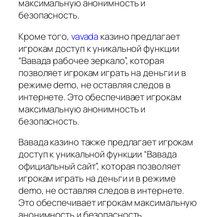
максимальную анонимность и
безопасность.
Кроме того,
vavada
казино предлагает
игрокам доступ к уникальной функции
“Вавада рабочее зеркало”, которая
позволяет игрокам играть на деньги и в
режиме demo, не оставляя следов в
интернете. Это обеспечивает игрокам
максимальную анонимность и
безопасность.
Вавада казино также предлагает игрокам
доступ к уникальной функции “Вавада
официальный сайт”, которая позволяет
игрокам играть на деньги и в режиме
demo, не оставляя следов в интернете.
Это обеспечивает игрокам максимальную
анонимность и безопасность.