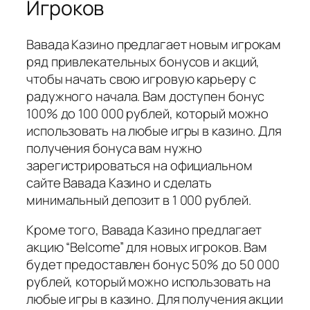
Игроков
Вавада Казино предлагает новым игрокам
ряд привлекательных бонусов и акций,
чтобы начать свою игровую карьеру с
радужного начала. Вам доступен бонус
100% до 100 000 рублей, который можно
использовать на любые игры в казино. Для
получения бонуса вам нужно
зарегистрироваться на официальном
сайте Вавада Казино и сделать
минимальный депозит в 1 000 рублей.
Кроме того, Вавада Казино предлагает
акцию “Вelcome” для новых игроков. Вам
будет предоставлен бонус 50% до 50 000
рублей, который можно использовать на
любые игры в казино. Для получения акции