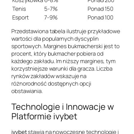
Tenis
5-7%
Ponad 150
Esport
7-9%
Ponad 100
Przedstawiona tabela ilustruje przykładowe
wartości dla popularnych dyscyplin
sportowych. Margines bukmacherski jest to
procent, który bukmacher pobiera od
każdego zakładu. Im niższy margines, tym
korzystniejsze warunki dla gracza. Liczba
rynków zakładów wskazuje na
różnorodność dostępnych opcji
obstawiania.
Technologie i Innowacje w
Platformie ivybet
ivybet
stawia na nowoczesne technologie i