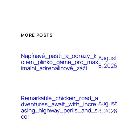
MORE POSTS
Napínavé_pasti_a_odrazy_k
August
olem_plinko_game_pro_max
8, 2026
imální_adrenalinové_záži
Remarkable_chicken_road_a
August
dventures_await_with_incre
asing_highway_perils_and_s
8, 2026
cor