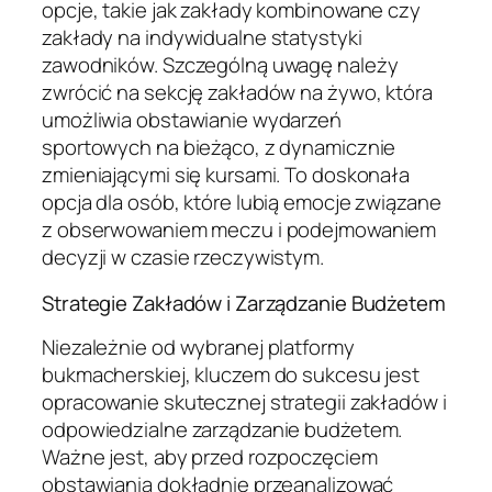
opcje, takie jak zakłady kombinowane czy
zakłady na indywidualne statystyki
zawodników. Szczególną uwagę należy
zwrócić na sekcję zakładów na żywo, która
umożliwia obstawianie wydarzeń
sportowych na bieżąco, z dynamicznie
zmieniającymi się kursami. To doskonała
opcja dla osób, które lubią emocje związane
z obserwowaniem meczu i podejmowaniem
decyzji w czasie rzeczywistym.
Strategie Zakładów i Zarządzanie Budżetem
Niezależnie od wybranej platformy
bukmacherskiej, kluczem do sukcesu jest
opracowanie skutecznej strategii zakładów i
odpowiedzialne zarządzanie budżetem.
Ważne jest, aby przed rozpoczęciem
obstawiania dokładnie przeanalizować