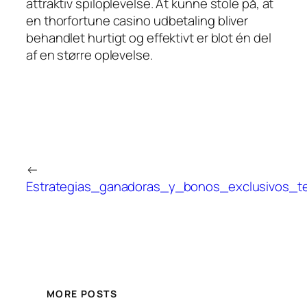
attraktiv spiloplevelse. At kunne stole på, at
en
thorfortune casino udbetaling
bliver
behandlet hurtigt og effektivt er blot én del
af en større oplevelse.
←
Estrategias_ganadoras_y_bonos_exclusivos_t
MORE POSTS