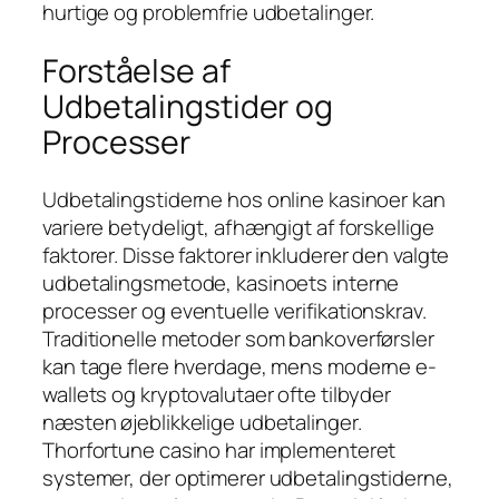
hurtige og problemfrie udbetalinger.
Forståelse af
Udbetalingstider og
Processer
Udbetalingstiderne hos online kasinoer kan
variere betydeligt, afhængigt af forskellige
faktorer. Disse faktorer inkluderer den valgte
udbetalingsmetode, kasinoets interne
processer og eventuelle verifikationskrav.
Traditionelle metoder som bankoverførsler
kan tage flere hverdage, mens moderne e-
wallets og kryptovalutaer ofte tilbyder
næsten øjeblikkelige udbetalinger.
Thorfortune casino har implementeret
systemer, der optimerer udbetalingstiderne,