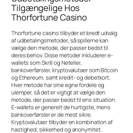
Tilgængelige Hos
Thorfortune Casino
Thorfortune casino tilbyder et bredt udvalg
af udbetalingsmetoder, så spillerne kan
vælge den metode, der passer bedst til
deres behov. Disse metoder inkluderer e-
wallets som Skrill og Neteller,
bankoverførsler, kryptovalutaer som Bitcoin
og Ethereum, samt kredit- og debetkort.
Hver metode har sine egne fordele og
ulemper, så det er vigtigt at vælge den
metode, der passer bedst til ens situation.
E-wallets er generelt de hurtigste, mens
bankoverførsler er de mest sikre.
Kryptovalutaer tilbyder en kombination af
hastighed, sikkerhed og anonymitet.