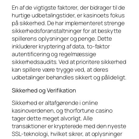
En af de vigtigste faktorer, der bidrager til de
hurtige udbetalingstider, er kasinoets fokus
på sikkerhed. De har implementeret strenge
sikkerhedsforanstaltninger for at beskytte
spillerens oplysninger og penge. Dette
inkluderer kryptering af data, to-faktor
autentificering og regelmæssige
sikkerhedsaudits. Ved at prioritere sikkerhed
kan spillere være trygge ved, at deres
udbetalinger behandles sikkert og pålideligt.
Sikkerhed og Verifikation
Sikkerhed er altafgørende i online
kasinoverdenen, og thorfortune casino
tager dette meget alvorligt. Alle
transaktioner er krypterede med den nyeste
SSL-teknologi, hvilket sikrer, at oplysninger