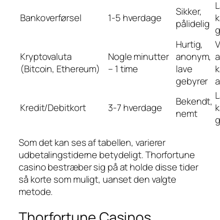
Sikker,
Bankoverførsel
1-5 hverdage
k
pålidelig
g
Hurtig,
V
Kryptovaluta
Nogle minutter
anonym,
a
(Bitcoin, Ethereum)
– 1 time
lave
k
gebyrer
a
Bekendt,
Kredit/Debitkort
3-7 hverdage
k
nemt
g
Som det kan ses af tabellen, varierer
udbetalingstiderne betydeligt. Thorfortune
casino bestræber sig på at holde disse tider
så korte som muligt, uanset den valgte
metode.
Thorfortune Casinos