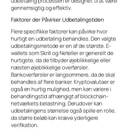
udbetaling
processen er designet til at være
gennemsigtig og effektiv.
Faktorer der Påvirker Udbetalingstiden
Flere specifikke faktorer kan påvirke hvor
hurtigt en udbetaling behandles. Den valgte
udbetalingsmetode er en af de største. E-
wallets som Skrill og Neteller er generelt de
hurtigste, da de tilbyder øjeblikkelige eller
næsten øjeblikkelige overførsler.
Bankoverførsler er langsommere, da de skal
behandles af flere banker. Kryptovalutaer er
også en hurtig mulighed, men kan variere i
behandlingstid afhængigt af blockchain-
netværkets belastning. Derudover kan
udbetalingens størrelse også spille en rolle,
da større beløb kan kræve yderligere
verifikation.