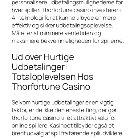
personalisere udbetalingsmulighederne for
hver spiller. Thorfortune casino investerer i
AI-teknologi for at kunne tilbyde en mere
effektiv og sikker udbetalingsoplevelse.
Målet er at minimere ventetiden og
maksimere bekvemmeligheden for spillerne.
Ud over Hurtige
Udbetalinger:
Totaloplevelsen Hos
Thorfortune Casino
Selvom hurtige udbetalinger er en vigtig
faktor, er de ikke den eneste ting, der gør
thorfortune casino til et attraktivt valg for
online spillere. Kasinoet tilbyder også et
bredt udvalg af spil fra førende spiludviklere,