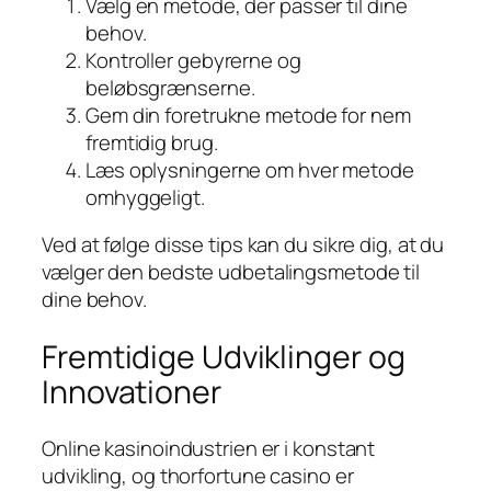
Vælg en metode, der passer til dine
behov.
Kontroller gebyrerne og
beløbsgrænserne.
Gem din foretrukne metode for nem
fremtidig brug.
Læs oplysningerne om hver metode
omhyggeligt.
Ved at følge disse tips kan du sikre dig, at du
vælger den bedste udbetalingsmetode til
dine behov.
Fremtidige Udviklinger og
Innovationer
Online kasinoindustrien er i konstant
udvikling, og thorfortune casino er