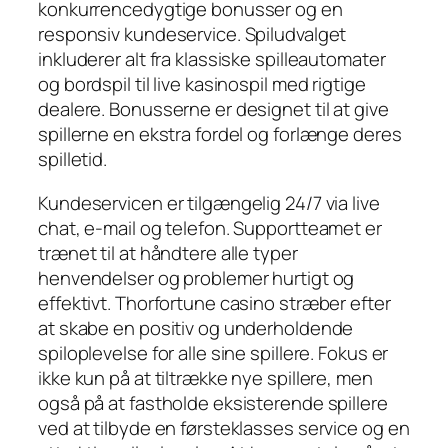
konkurrencedygtige bonusser og en
responsiv kundeservice. Spiludvalget
inkluderer alt fra klassiske spilleautomater
og bordspil til live kasinospil med rigtige
dealere. Bonusserne er designet til at give
spillerne en ekstra fordel og forlænge deres
spilletid.
Kundeservicen er tilgængelig 24/7 via live
chat, e-mail og telefon. Supportteamet er
trænet til at håndtere alle typer
henvendelser og problemer hurtigt og
effektivt. Thorfortune casino stræber efter
at skabe en positiv og underholdende
spiloplevelse for alle sine spillere. Fokus er
ikke kun på at tiltrække nye spillere, men
også på at fastholde eksisterende spillere
ved at tilbyde en førsteklasses service og en