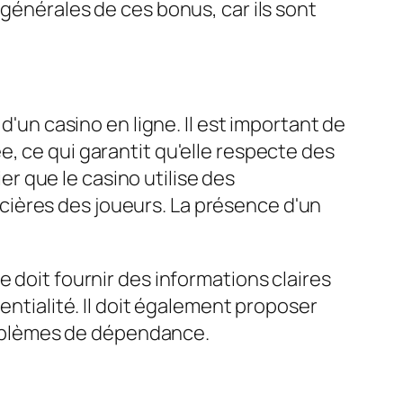
 générales de ces bonus, car ils sont
d'un casino en ligne. Il est important de
, ce qui garantit qu'elle respecte des
ier que le casino utilise des
ières des joueurs. La présence d'un
 doit fournir des informations claires
entialité. Il doit également proposer
problèmes de dépendance.