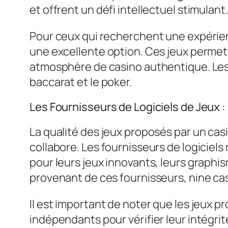
et offrent un défi intellectuel stimulant.
Pour ceux qui recherchent une expérienc
une excellente option. Ces jeux permett
atmosphère de casino authentique. Les 
baccarat et le poker.
Les Fournisseurs de Logiciels de Jeux 
La qualité des jeux proposés par un casi
collabore. Les fournisseurs de logiciel
pour leurs jeux innovants, leurs graphi
provenant de ces fournisseurs, nine cas
Il est important de noter que les jeux 
indépendants pour vérifier leur intégrit