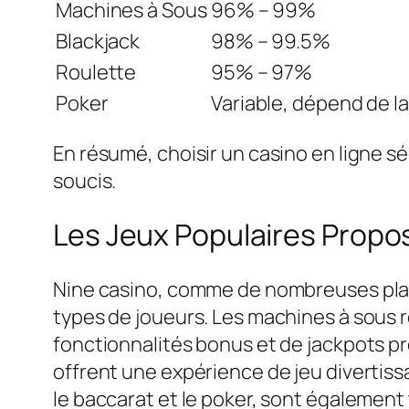
Machines à Sous
96% – 99%
Blackjack
98% – 99.5%
Roulette
95% – 97%
Poker
Variable, dépend de la
En résumé, choisir un casino en ligne sé
soucis.
Les Jeux Populaires Propo
Nine casino, comme de nombreuses platef
types de joueurs. Les machines à sous r
fonctionnalités bonus et de jackpots pr
offrent une expérience de jeu divertissan
le baccarat et le poker, sont également