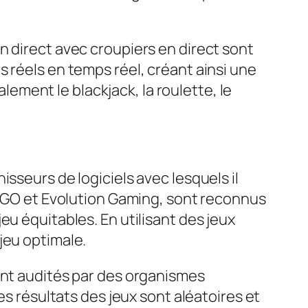
n direct avec croupiers en direct sont
 réels en temps réel, créant ainsi une
ment le blackjack, la roulette, le
sseurs de logiciels avec lesquels il
'n GO et Evolution Gaming, sont reconnus
eu équitables. En utilisant des jeux
jeu optimale.
ent audités par des organismes
es résultats des jeux sont aléatoires et