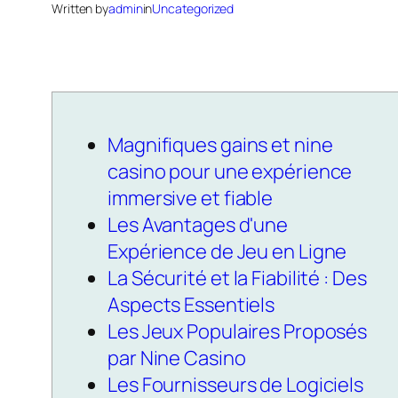
Written by
admin
in
Uncategorized
Magnifiques gains et nine
casino pour une expérience
immersive et fiable
Les Avantages d'une
Expérience de Jeu en Ligne
La Sécurité et la Fiabilité : Des
Aspects Essentiels
Les Jeux Populaires Proposés
par Nine Casino
Les Fournisseurs de Logiciels