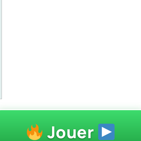
Jouer