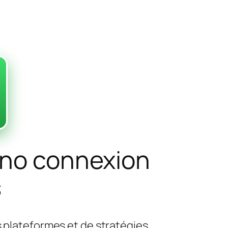
sino connexion
s
s plateformes et de stratégies