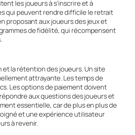
ent les joueurs à s'inscrire et à
 qui peuvent rendre difficile le retrait
 en proposant aux joueurs des jeux et
rogrammes de fidélité, qui récompensent
.
n et la rétention des joueurs. Un site
isuellement attrayante. Les temps de
ics. Les options de paiement doivent
ur répondre aux questions des joueurs et
ment essentielle, car de plus en plus de
soigné et une expérience utilisateur
rs à revenir.