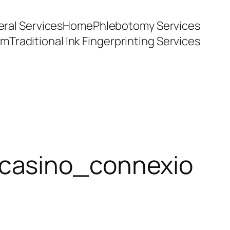
ral Services
Home
Phlebotomy Services
am
Traditional Ink Fingerprinting Services
_casino_connexio