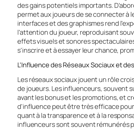
des gains potentiels importants. D'abord
permet aux joueurs de se connecter à le
interfaces et des graphismes rend l'exp
l'attention du joueur, reproduisant sou
effets visuels et sonores spectaculaires
s'inscrire et à essayer leur chance, pro
L'Influence des Réseaux Sociaux et des
Les réseaux sociaux jouent un rôle cro
de joueurs. Les influenceurs, souvent s
avant les bonus et les promotions, et 
d'influence peut être très efficace pou
quant à la transparence et à la responsa
influenceurs sont souvent rémunérés po