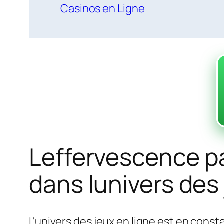
Casinos en Ligne
Leffervescence pa
dans lunivers des 
L'univers des jeux en ligne est en cons