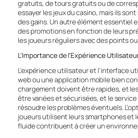
gratuits, de tours gratuits ou de corres
essayer les jeux du casino, mais ils sont
des gains. Un autre élément essentiel e
des promotions en fonction de leurs pr
les joueurs réguliers avec des points o
L'Importance de l'Expérience Utilisateur 
L'expérience utilisateur et l'interface ut
web ou une application mobile bien conç
chargement doivent être rapides, et les
être variées et sécurisées, et le servic
résoudre les problèmes éventuels. L'opt
joueurs utilisent leurs smartphones et l
fluide contribuent à créer un environne