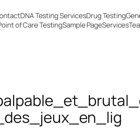
ontact
DNA Testing Services
Drug Testing
Gene
Point of Care Testing
Sample Page
Services
Te
palpable_et_brutal
_des_jeux_en_lig