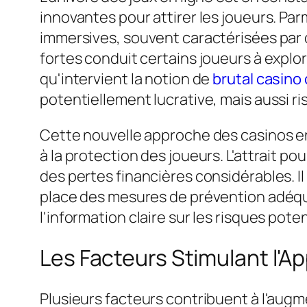
innovantes pour attirer les joueurs. Pa
immersives, souvent caractérisées par 
fortes conduit certains joueurs à explo
qu'intervient la notion de
brutal casino
potentiellement lucrative, mais aussi ri
Cette nouvelle approche des casinos en 
à la protection des joueurs. L'attrait 
des pertes financières considérables. I
place des mesures de prévention adéqua
l'information claire sur les risques pot
Les Facteurs Stimulant l'Ap
Plusieurs facteurs contribuent à l'augme