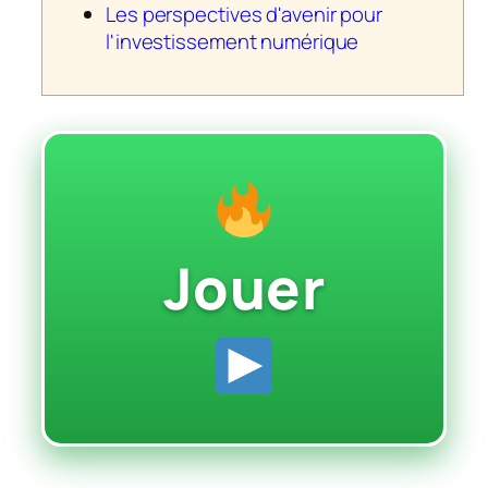
Les perspectives d'avenir pour
l'investissement numérique
Jouer