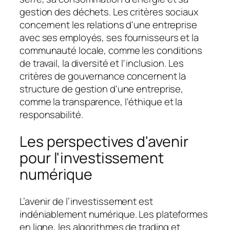
gestion des déchets. Les critères sociaux
concernent les relations d'une entreprise
avec ses employés, ses fournisseurs et la
communauté locale, comme les conditions
de travail, la diversité et l'inclusion. Les
critères de gouvernance concernent la
structure de gestion d'une entreprise,
comme la transparence, l'éthique et la
responsabilité.
Les perspectives d'avenir
pour l'investissement
numérique
L’avenir de l’investissement est
indéniablement numérique. Les plateformes
en ligne, les algorithmes de trading et