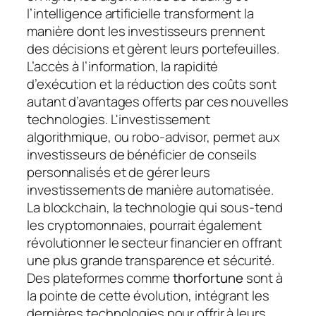
l’intelligence artificielle transforment la
manière dont les investisseurs prennent
des décisions et gèrent leurs portefeuilles.
L’accès à l’information, la rapidité
d’exécution et la réduction des coûts sont
autant d’avantages offerts par ces nouvelles
technologies. L'investissement
algorithmique, ou robo-advisor, permet aux
investisseurs de bénéficier de conseils
personnalisés et de gérer leurs
investissements de manière automatisée.
La blockchain, la technologie qui sous-tend
les cryptomonnaies, pourrait également
révolutionner le secteur financier en offrant
une plus grande transparence et sécurité.
Des plateformes comme
thorfortune
sont à
la pointe de cette évolution, intégrant les
dernières technologies pour offrir à leurs