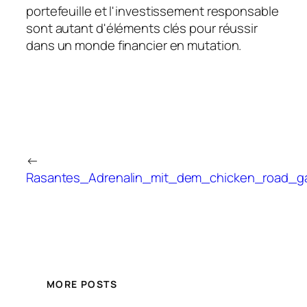
portefeuille et l'investissement responsable
sont autant d'éléments clés pour réussir
dans un monde financier en mutation.
←
Rasantes_Adrenalin_mit_dem_chicken_road_
MORE POSTS