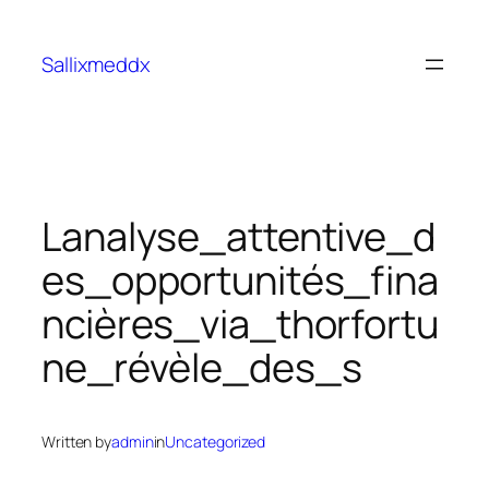
Sallixmeddx
Lanalyse_attentive_d
es_opportunités_fina
ncières_via_thorfortu
ne_révèle_des_s
Written by
admin
in
Uncategorized