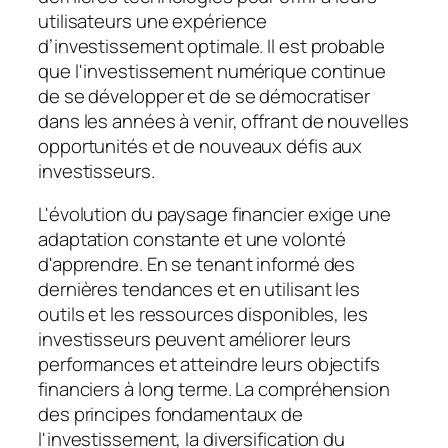
utilisateurs une expérience
d’investissement optimale. Il est probable
que l'investissement numérique continue
de se développer et de se démocratiser
dans les années à venir, offrant de nouvelles
opportunités et de nouveaux défis aux
investisseurs.
L'évolution du paysage financier exige une
adaptation constante et une volonté
d'apprendre. En se tenant informé des
dernières tendances et en utilisant les
outils et les ressources disponibles, les
investisseurs peuvent améliorer leurs
performances et atteindre leurs objectifs
financiers à long terme. La compréhension
des principes fondamentaux de
l'investissement, la diversification du