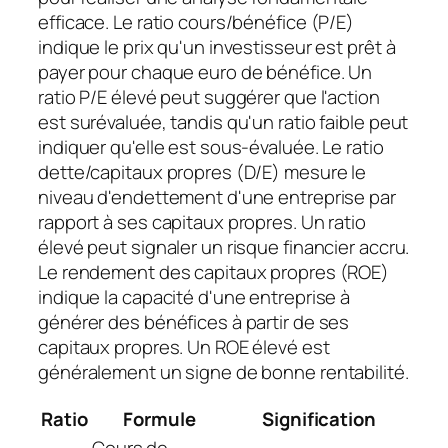
efficace. Le ratio cours/bénéfice (P/E)
indique le prix qu'un investisseur est prêt à
payer pour chaque euro de bénéfice. Un
ratio P/E élevé peut suggérer que l'action
est surévaluée, tandis qu'un ratio faible peut
indiquer qu'elle est sous-évaluée. Le ratio
dette/capitaux propres (D/E) mesure le
niveau d'endettement d'une entreprise par
rapport à ses capitaux propres. Un ratio
élevé peut signaler un risque financier accru.
Le rendement des capitaux propres (ROE)
indique la capacité d'une entreprise à
générer des bénéfices à partir de ses
capitaux propres. Un ROE élevé est
généralement un signe de bonne rentabilité.
Ratio
Formule
Signification
Cours de