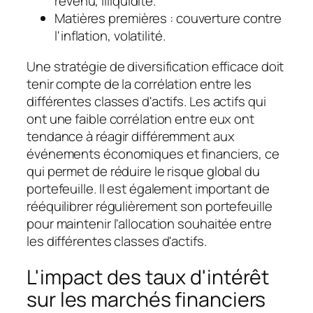
revenu, illiquidité.
Matières premières : couverture contre
l'inflation, volatilité.
Une stratégie de diversification efficace doit
tenir compte de la corrélation entre les
différentes classes d'actifs. Les actifs qui
ont une faible corrélation entre eux ont
tendance à réagir différemment aux
événements économiques et financiers, ce
qui permet de réduire le risque global du
portefeuille. Il est également important de
rééquilibrer régulièrement son portefeuille
pour maintenir l'allocation souhaitée entre
les différentes classes d'actifs.
L'impact des taux d'intérêt
sur les marchés financiers