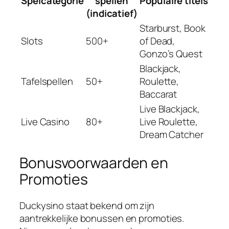
Spelcategorie
spellen
Populaire titels
(indicatief)
Starburst, Book
Slots
500+
of Dead,
Gonzo’s Quest
Blackjack,
Tafelspellen
50+
Roulette,
Baccarat
Live Blackjack,
Live Casino
80+
Live Roulette,
Dream Catcher
Bonusvoorwaarden en
Promoties
Duckysino staat bekend om zijn
aantrekkelijke bonussen en promoties.