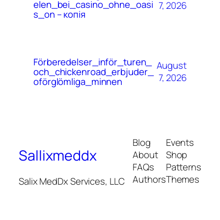
elen_bei_casino_ohne_oasi
7, 2026
s_on – копія
Förberedelser_inför_turen_
August
och_chickenroad_erbjuder_
7, 2026
oförglömliga_minnen
Blog
Events
Sallixmeddx
About
Shop
FAQs
Patterns
Authors
Themes
Salix MedDx Services, LLC