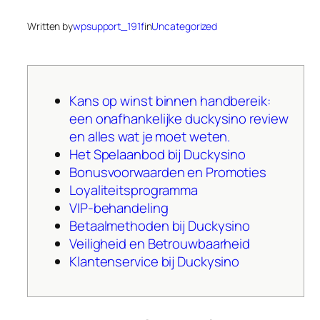
Written by
wpsupport_191f
in
Uncategorized
Kans op winst binnen handbereik:
een onafhankelijke duckysino review
en alles wat je moet weten.
Het Spelaanbod bij Duckysino
Bonusvoorwaarden en Promoties
Loyaliteitsprogramma
VIP-behandeling
Betaalmethoden bij Duckysino
Veiligheid en Betrouwbaarheid
Klantenservice bij Duckysino