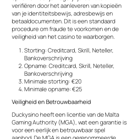
verifiëren door het aanleveren van kopieën
van je identiteitsbewijs, adresbewijs en
betaaldocumenten. Dit is een standaard
procedure om fraude te voorkomen en de
veiligheid van het casino te waarborgen.
Storting: Creditcard, Skrill, Neteller,
Bankoverschrijving
Opname: Creditcard, Skrill, Neteller,
Bankoverschrijving
Minimale storting: €20
Minimale opname: €25
Veiligheid en Betrouwbaarheid
Duckysino heeft een licentie van de Malta
Gaming Authority (MGA), wat een garantie is
voor een eerlijk en betrouwbaar spel
aanbod. De MGA is een gerenommeerde