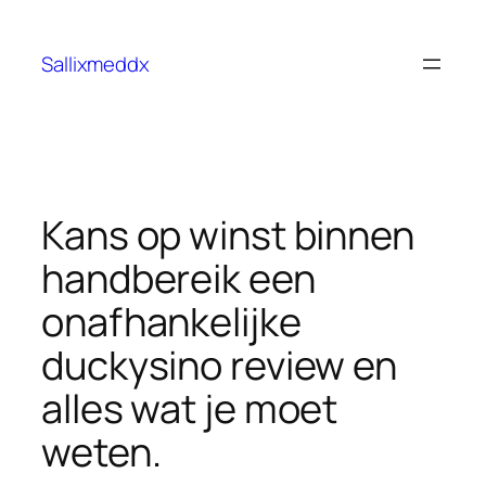
Sallixmeddx
Kans op winst binnen
handbereik een
onafhankelijke
duckysino review en
alles wat je moet
weten.