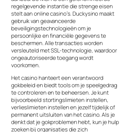
regelgevende instantie die strenge eisen
stelt aan online casino’s. Duckysino maakt
gebruik van geavanceerde
beveiligingstechnologieën om je
persoonlijke en financiële gegevens te
beschermen. Alle transacties worden
versleuteld met SSL-technologie, waardoor
ongeautoriseerde toegang wordt
voorkomen.
Het casino hanteert een verantwoord
gokbeleid en biedt tools om je speelgedrag
te controleren en te beheersen. Je kunt
bijvoorbeeld stortingslimieten instellen,
verlieslimieten instellen en jezelf tijdelijk of
permanent uitsluiten van het casino. Als je
denkt dat je gokproblemen hebt, kun je hulp
zoeken bij organisaties die zich