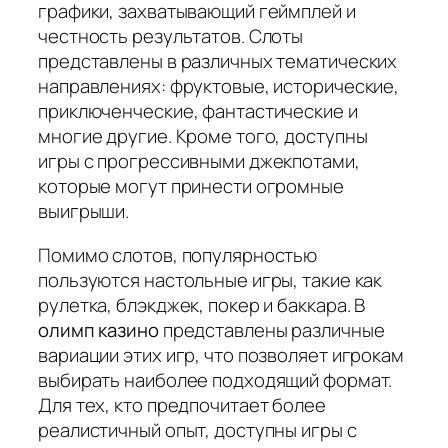
графики, захватывающий геймплей и
честность результатов. Слоты
представлены в различных тематических
направлениях: фруктовые, исторические,
приключенческие, фантастические и
многие другие. Кроме того, доступны
игры с прогрессивными джекпотами,
которые могут принести огромные
выигрыши.
Помимо слотов, популярностью
пользуются настольные игры, такие как
рулетка, блэкджек, покер и баккара. В
олимп казино
представлены различные
вариации этих игр, что позволяет игрокам
выбирать наиболее подходящий формат.
Для тех, кто предпочитает более
реалистичный опыт, доступны игры с