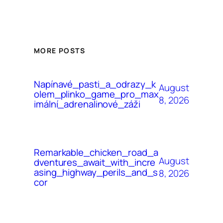
MORE POSTS
Napínavé_pasti_a_odrazy_k
August
olem_plinko_game_pro_max
8, 2026
imální_adrenalinové_záži
Remarkable_chicken_road_a
August
dventures_await_with_incre
asing_highway_perils_and_s
8, 2026
cor