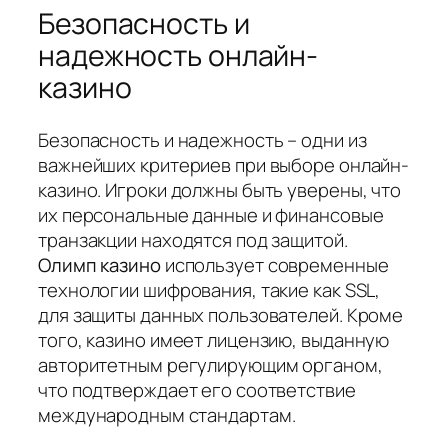
Безопасность и
надежность онлайн-
казино
Безопасность и надежность – одни из
важнейших критериев при выборе онлайн-
казино. Игроки должны быть уверены, что
их персональные данные и финансовые
транзакции находятся под защитой.
Олимп казино
использует современные
технологии шифрования, такие как SSL,
для защиты данных пользователей. Кроме
того, казино имеет лицензию, выданную
авторитетным регулирующим органом,
что подтверждает его соответствие
международным стандартам.