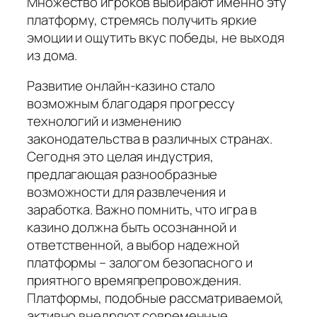
Множество игроков выбирают именно эту
платформу, стремясь получить яркие
эмоции и ощутить вкус победы, не выходя
из дома.
Развитие онлайн-казино стало
возможным благодаря прогрессу
технологий и изменению
законодательства в различных странах.
Сегодня это целая индустрия,
предлагающая разнообразные
возможности для развлечения и
заработка. Важно помнить, что игра в
казино должна быть осознанной и
ответственной, а выбор надежной
платформы – залогом безопасного и
приятного времяпрепровождения.
Платформы, подобные рассматриваемой,
активно внедряют современные