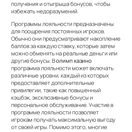
получения и отыгрыша бонусов, чтобы
избежать недоразумений.
Программы лояльности предназначены
для поощрения постоянных игроков.
Обычно они предусматривают накопление
баллов за каждую ставку, которые затем
можно обменять на реальные деньги или
другие бонусы. В
олимп казино
программа лояльности может включать
различные уровни, каждый из которых
предоставляет дополнительные
привилегии, такие как повышенный
кэшбэк, эксклюзивные бонусы и
персональное обслуживание. Участие в
программе лояльности позволяет
игрокам получать максимальную выгоду
от своей игры. Помимо этого, многие