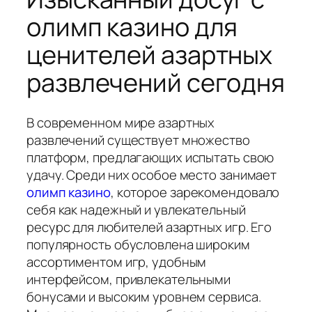
олимп казино для
ценителей азартных
развлечений сегодня
В современном мире азартных
развлечений существует множество
платформ, предлагающих испытать свою
удачу. Среди них особое место занимает
олимп казино
, которое зарекомендовало
себя как надежный и увлекательный
ресурс для любителей азартных игр. Его
популярность обусловлена широким
ассортиментом игр, удобным
интерфейсом, привлекательными
бонусами и высоким уровнем сервиса.