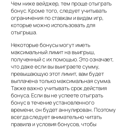
Чем ниже вейджер, тем проще отыграть
бонус. Кроме того, следует учитывать
ограничения по ставкам и видам игр,
которые можно использовать для
отыгрыша.
Некоторые бонусы могут иметь
максимальный лимит на выигрыш,
полученный с их помощью. Это означает,
что даже если вы выиграете сумму,
превышающую этот лимит, вам будет
выплачена только максимальная сумма.
Также важно учитывать срок действия
бонуса. Если вы не успеете отыграть
бонус в течение установленного
времени, он будет аннулирован. Поэтому
всегда следует внимательно читать
правила и условия бонусов, чтобы