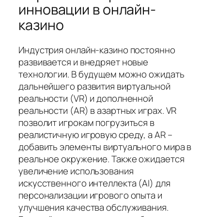
инновации в онлайн-
казино
Индустрия онлайн-казино постоянно
развивается и внедряет новые
технологии. В будущем можно ожидать
дальнейшего развития виртуальной
реальности (VR) и дополненной
реальности (AR) в азартных играх. VR
позволит игрокам погрузиться в
реалистичную игровую среду, а AR –
добавить элементы виртуального мира в
реальное окружение. Также ожидается
увеличение использования
искусственного интеллекта (AI) для
персонализации игрового опыта и
улучшения качества обслуживания.