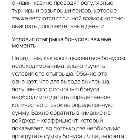
онлайн-казино проводят регулярные
турниры и розыгрыши призов, которые
также являются отличной возможностью
выиграть дополнительные деньги.
Условия отыгрыша бонусов: важные
моменты
Перед тем, как воспользоваться бонусом,
необходимо внимательно изучить
условия его отыгрыша. Обычно это
означает, что для вывода выигрыша,
полученного с помощью бонуса,
необходимо сделать определенное
количество ставок на определенную
сумму. Важно обратить внимание на
вейджер – коэффициент, который
показывает, во сколько раз необходимо
прокрутить сумму бонуса и/или депозита.