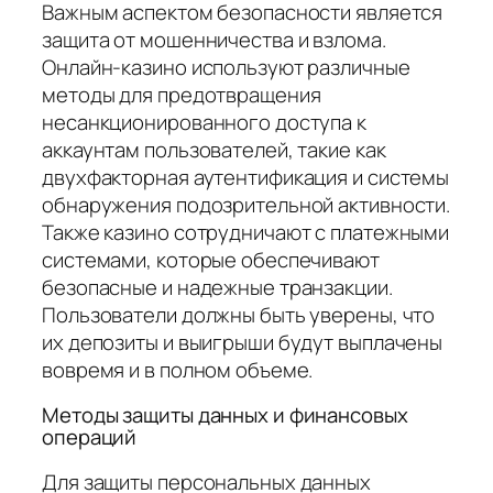
Важным аспектом безопасности является
защита от мошенничества и взлома.
Онлайн-казино используют различные
методы для предотвращения
несанкционированного доступа к
аккаунтам пользователей, такие как
двухфакторная аутентификация и системы
обнаружения подозрительной активности.
Также казино сотрудничают с платежными
системами, которые обеспечивают
безопасные и надежные транзакции.
Пользователи должны быть уверены, что
их депозиты и выигрыши будут выплачены
вовремя и в полном объеме.
Методы защиты данных и финансовых
операций
Для защиты персональных данных