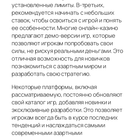
установленные лимиты. В-третьих,
рекомендуется начинать с небольших
ставок, чтобы освоиться с игрой и понять
ее особенности. Многие онлайн-казино
предлагают демо-версии игр, которые
позволяют игрокам попробовать свои
силы, не рискуя реальными деньгами. Это
отличная возможность для новичков
познакомиться с азартным миром и
разработать свою стратегию.
Некоторые платформы, включая
рассматриваемую, постоянно обновляют
свой каталог игр, добавляя новинки и
эксклюзивные разработки. Это позволяет
игрокам всегда быть в курсе последних
тенденций и наслаждаться самыми
современными азартными