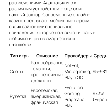
развлечениями. Адаптация игр к
различным устройствам – еще один
важный фактор. Современные онлайн-
казино предлагают мобильные версии
своих сайтов или специальные
приложения, которые позволяют играть в
любимые игры на смартфонах и
планшетах.
Тип игры
Описание
Провайдеры
Средн
Разнообразные
NetEnt,
тематики,
Слоты
Microgaming,
95-98
прогрессивные
Play'n GO
джекпоты
Evolution
Европейская,
Gaming,
97.3%
Рулетка
американская,
Pragmatic
(Европ
французская
Play