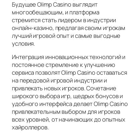
Будущее Olimp Casino выглядит
многообещающим, и платформа
стремится стать лидером в индустрии
онлайн-казино, предлагая своим игрокам
лучший игровой опыт и самые выгодные
условия.
Интеграция инновационных технологий и
постоянное стремление к улучшению
сервиса позволят Olimp Casino оставаться
на передовой игровой индустрии и
привлекать новых игроков. Сочетание
широкого выбора игр, щедрых бонусов и
удобного интерфейса делает Olimp Casino
привлекательным выбором для игроков
всех уровней, от начинающих до опытных
хайроллеров.