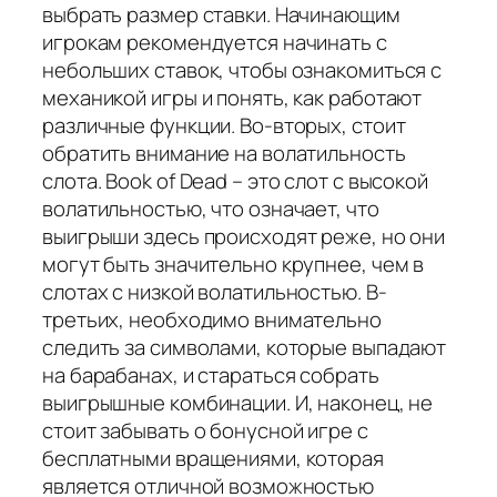
выбрать размер ставки. Начинающим
игрокам рекомендуется начинать с
небольших ставок, чтобы ознакомиться с
механикой игры и понять, как работают
различные функции. Во-вторых, стоит
обратить внимание на волатильность
слота. Book of Dead – это слот с высокой
волатильностью, что означает, что
выигрыши здесь происходят реже, но они
могут быть значительно крупнее, чем в
слотах с низкой волатильностью. В-
третьих, необходимо внимательно
следить за символами, которые выпадают
на барабанах, и стараться собрать
выигрышные комбинации. И, наконец, не
стоит забывать о бонусной игре с
бесплатными вращениями, которая
является отличной возможностью