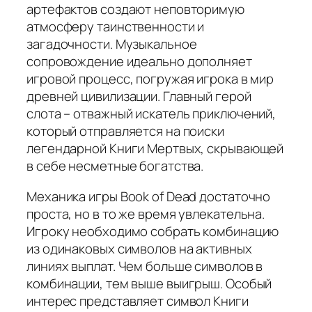
артефактов создают неповторимую
атмосферу таинственности и
загадочности. Музыкальное
сопровождение идеально дополняет
игровой процесс, погружая игрока в мир
древней цивилизации. Главный герой
слота – отважный искатель приключений,
который отправляется на поиски
легендарной Книги Мертвых, скрывающей
в себе несметные богатства.
Механика игры Book of Dead достаточно
проста, но в то же время увлекательна.
Игроку необходимо собрать комбинацию
из одинаковых символов на активных
линиях выплат. Чем больше символов в
комбинации, тем выше выигрыш. Особый
интерес представляет символ Книги