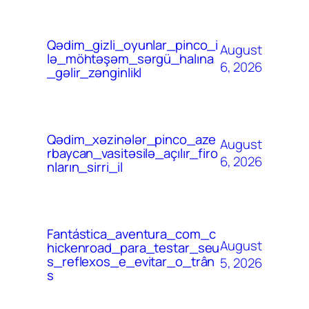
Qədim_gizli_oyunlar_pinco_i
August
lə_möhtəşəm_sərgü_halına
6, 2026
_gəlir_zənginlikl
Qədim_xəzinələr_pinco_aze
August
rbaycan_vasitəsilə_açılır_firo
6, 2026
nların_sirri_il
Fantástica_aventura_com_c
August
hickenroad_para_testar_seu
s_reflexos_e_evitar_o_trân
5, 2026
s