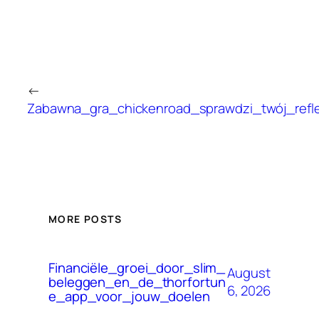
←
Zabawna_gra_chickenroad_sprawdzi_twój_refle
MORE POSTS
Financiële_groei_door_slim_
August
beleggen_en_de_thorfortun
6, 2026
e_app_voor_jouw_doelen