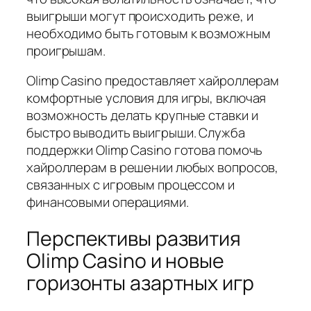
выигрыши могут происходить реже, и
необходимо быть готовым к возможным
проигрышам.
Olimp Casino предоставляет хайроллерам
комфортные условия для игры, включая
возможность делать крупные ставки и
быстро выводить выигрыши. Служба
поддержки Olimp Casino готова помочь
хайроллерам в решении любых вопросов,
связанных с игровым процессом и
финансовыми операциями.
Перспективы развития
Olimp Casino и новые
горизонты азартных игр