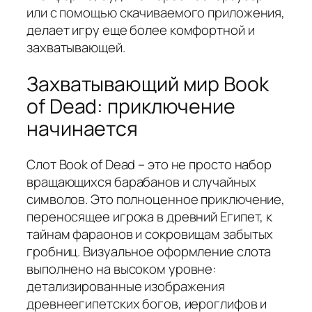
или с помощью скачиваемого приложения,
делает игру еще более комфортной и
захватывающей.
Захватывающий мир Book
of Dead: приключение
начинается
Слот Book of Dead – это не просто набор
вращающихся барабанов и случайных
символов. Это полноценное приключение,
переносящее игрока в древний Египет, к
тайнам фараонов и сокровищам забытых
гробниц. Визуальное оформление слота
выполнено на высоком уровне:
детализированные изображения
древнеегипетских богов, иероглифов и