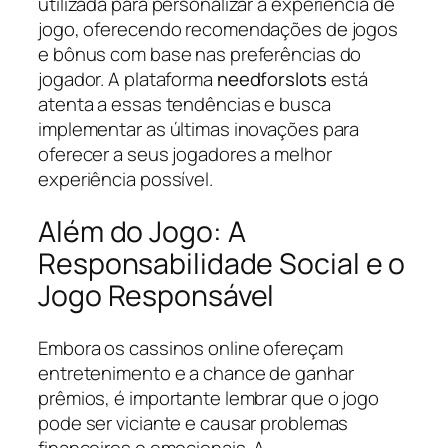
utilizada para personalizar a experiência de
jogo, oferecendo recomendações de jogos
e bônus com base nas preferências do
jogador. A plataforma
needforslots
está
atenta a essas tendências e busca
implementar as últimas inovações para
oferecer a seus jogadores a melhor
experiência possível.
Além do Jogo: A
Responsabilidade Social e o
Jogo Responsável
Embora os cassinos online ofereçam
entretenimento e a chance de ganhar
prêmios, é importante lembrar que o jogo
pode ser viciante e causar problemas
financeiros e emocionais. A