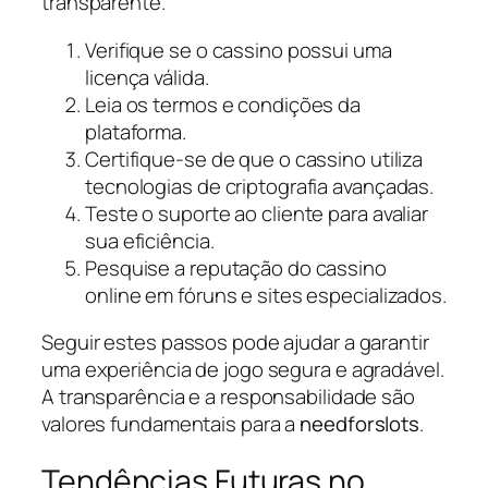
transparente.
Verifique se o cassino possui uma
licença válida.
Leia os termos e condições da
plataforma.
Certifique-se de que o cassino utiliza
tecnologias de criptografia avançadas.
Teste o suporte ao cliente para avaliar
sua eficiência.
Pesquise a reputação do cassino
online em fóruns e sites especializados.
Seguir estes passos pode ajudar a garantir
uma experiência de jogo segura e agradável.
A transparência e a responsabilidade são
valores fundamentais para a
needforslots
.
Tendências Futuras no