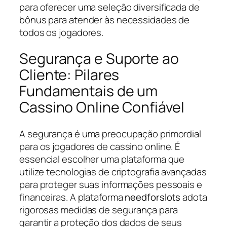
para oferecer uma seleção diversificada de
bônus para atender às necessidades de
todos os jogadores.
Segurança e Suporte ao
Cliente: Pilares
Fundamentais de um
Cassino Online Confiável
A segurança é uma preocupação primordial
para os jogadores de cassino online. É
essencial escolher uma plataforma que
utilize tecnologias de criptografia avançadas
para proteger suas informações pessoais e
financeiras. A plataforma
needforslots
adota
rigorosas medidas de segurança para
garantir a proteção dos dados de seus