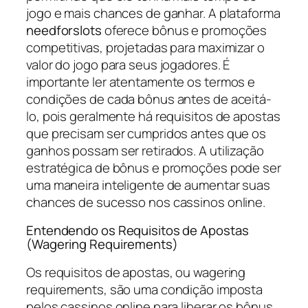
jogo e mais chances de ganhar. A plataforma
needforslots
oferece bônus e promoções
competitivas, projetadas para maximizar o
valor do jogo para seus jogadores. É
importante ler atentamente os termos e
condições de cada bônus antes de aceitá-
lo, pois geralmente há requisitos de apostas
que precisam ser cumpridos antes que os
ganhos possam ser retirados. A utilização
estratégica de bônus e promoções pode ser
uma maneira inteligente de aumentar suas
chances de sucesso nos cassinos online.
Entendendo os Requisitos de Apostas
(Wagering Requirements)
Os requisitos de apostas, ou wagering
requirements, são uma condição imposta
pelos cassinos online para liberar os bônus.