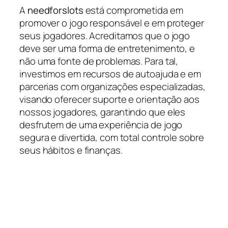
A
needforslots
está comprometida em
promover o jogo responsável e em proteger
seus jogadores. Acreditamos que o jogo
deve ser uma forma de entretenimento, e
não uma fonte de problemas. Para tal,
investimos em recursos de autoajuda e em
parcerias com organizações especializadas,
visando oferecer suporte e orientação aos
nossos jogadores, garantindo que eles
desfrutem de uma experiência de jogo
segura e divertida, com total controle sobre
seus hábitos e finanças.