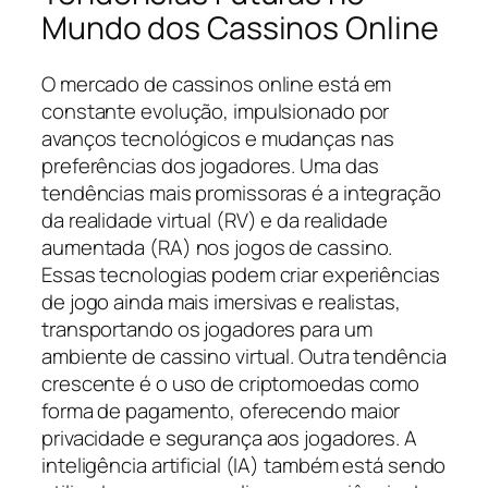
Mundo dos Cassinos Online
O mercado de cassinos online está em
constante evolução, impulsionado por
avanços tecnológicos e mudanças nas
preferências dos jogadores. Uma das
tendências mais promissoras é a integração
da realidade virtual (RV) e da realidade
aumentada (RA) nos jogos de cassino.
Essas tecnologias podem criar experiências
de jogo ainda mais imersivas e realistas,
transportando os jogadores para um
ambiente de cassino virtual. Outra tendência
crescente é o uso de criptomoedas como
forma de pagamento, oferecendo maior
privacidade e segurança aos jogadores. A
inteligência artificial (IA) também está sendo