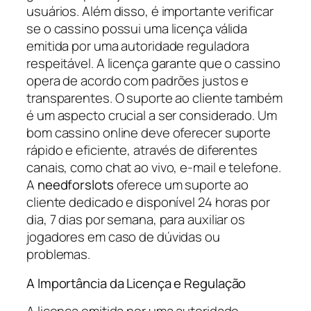
usuários. Além disso, é importante verificar
se o cassino possui uma licença válida
emitida por uma autoridade reguladora
respeitável. A licença garante que o cassino
opera de acordo com padrões justos e
transparentes. O suporte ao cliente também
é um aspecto crucial a ser considerado. Um
bom cassino online deve oferecer suporte
rápido e eficiente, através de diferentes
canais, como chat ao vivo, e-mail e telefone.
A
needforslots
oferece um suporte ao
cliente dedicado e disponível 24 horas por
dia, 7 dias por semana, para auxiliar os
jogadores em caso de dúvidas ou
problemas.
A Importância da Licença e Regulação