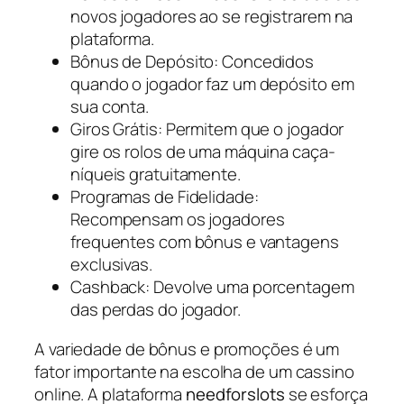
novos jogadores ao se registrarem na
plataforma.
Bônus de Depósito: Concedidos
quando o jogador faz um depósito em
sua conta.
Giros Grátis: Permitem que o jogador
gire os rolos de uma máquina caça-
níqueis gratuitamente.
Programas de Fidelidade:
Recompensam os jogadores
frequentes com bônus e vantagens
exclusivas.
Cashback: Devolve uma porcentagem
das perdas do jogador.
A variedade de bônus e promoções é um
fator importante na escolha de um cassino
online. A plataforma
needforslots
se esforça