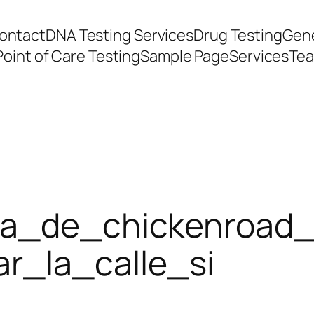
ontact
DNA Testing Services
Drug Testing
Gene
Point of Care Testing
Sample Page
Services
Te
ura_de_chickenroad
r_la_calle_si