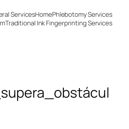
ral Services
Home
Phlebotomy Services
am
Traditional Ink Fingerprinting Services
_supera_obstácul