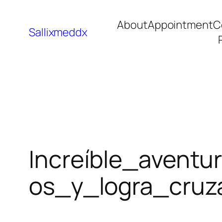
About
Appointment
C
Sallixmeddx
Increíble_avent
os_y_logra_cruza