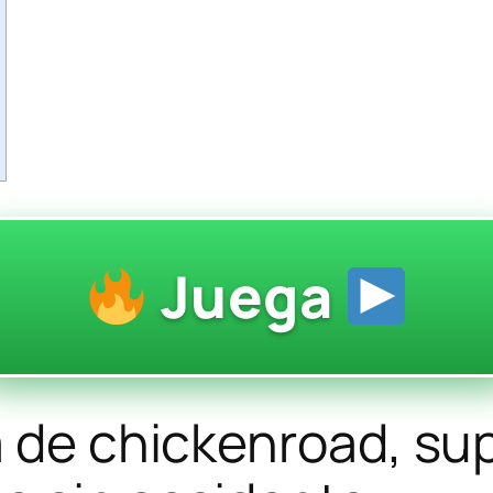
Juega
a de chickenroad, su