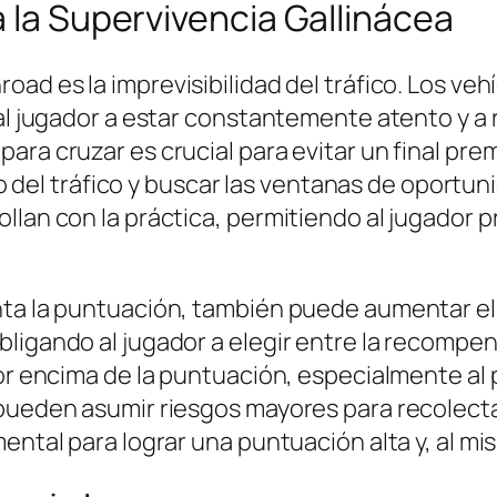
a la Supervivencia Gallinácea
nroad
es la imprevisibilidad del tráfico. Los ve
 al jugador a estar constantemente atento y a
ara cruzar es crucial para evitar un final pr
ujo del tráfico y buscar las ventanas de oportun
llan con la práctica, permitiendo al jugador p
nta la puntuación, también puede aumentar el
ligando al jugador a elegir entre la recompen
por encima de la puntuación, especialmente al 
 pueden asumir riesgos mayores para recolect
ental para lograr una puntuación alta y, al mi