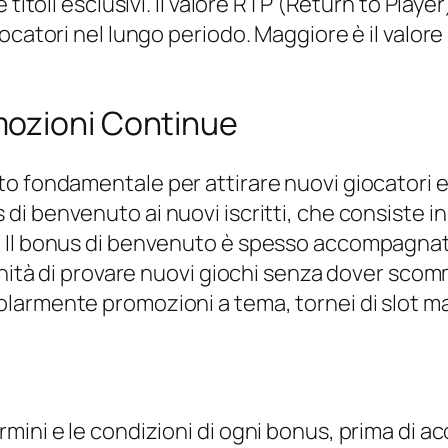
 titoli esclusivi. Il valore RTP (Return to Playe
catori nel lungo periodo. Maggiore è il valore 
mozioni Continue
 fondamentale per attirare nuovi giocatori e f
di benvenuto ai nuovi iscritti, che consiste i
Il bonus di benvenuto è spesso accompagnato d
unità di provare nuovi giochi senza dover scom
larmente promozioni a tema, tornei di slot m
ini e le condizioni di ogni bonus, prima di ac