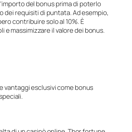
'importo del bonus prima di poterlo
o dei requisiti di puntata. Ad esempio,
ero contribuire solo al 10%. È
 e massimizzare il valore dei bonus.
fre vantaggi esclusivi come bonus
speciali.
elta di un casinò online.
Thor fortune