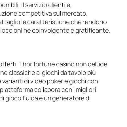
ibili, il servizio clienti e,
uzione competitiva sul mercato,
ettaglio le caratteristiche che rendono
gioco online coinvolgente e gratificante.
offerti.
Thor fortune casino
non delude
 classiche ai giochi da tavolo più
 varianti di video poker e giochi con
piattaforma collabora con i migliori
di gioco fluida e un generatore di