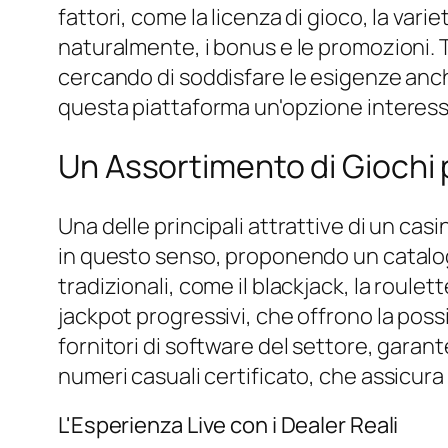
fattori, come la licenza di gioco, la varie
naturalmente, i bonus e le promozioni.
cercando di soddisfare le esigenze anch
questa piattaforma un'opzione interessan
Un Assortimento di Giochi p
Una delle principali attrattive di un casi
in questo senso, proponendo un catalogo
tradizionali, come il blackjack, la roule
jackpot progressivi, che offrono la possi
fornitori di software del settore, garan
numeri casuali certificato, che assicura l
L'Esperienza Live con i Dealer Reali