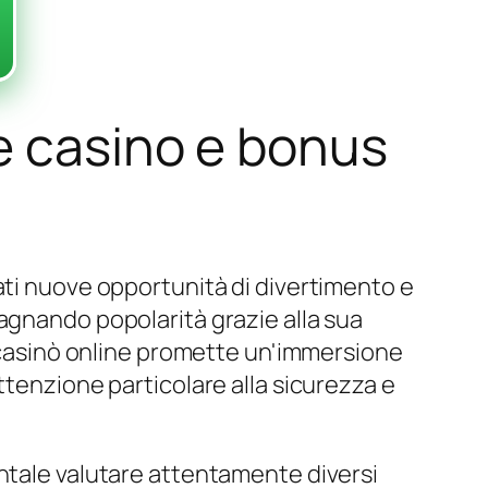
ne casino e bonus
ati nuove opportunità di divertimento e
agnando popolarità grazie alla sua
casinò online promette un'immersione
ttenzione particolare alla sicurezza e
entale valutare attentamente diversi