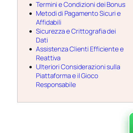
Termini e Condizioni dei Bonus
Metodi di Pagamento Sicuri e
Affidabili
Sicurezza e Crittografia dei
Dati
Assistenza Clienti Efficiente e
Reattiva
Ulteriori Considerazioni sulla
Piattaforma e il Gioco
Responsabile