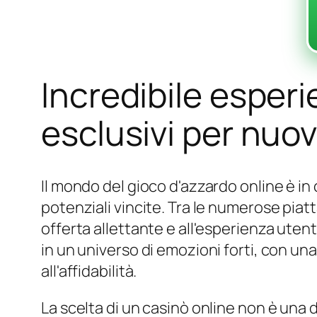
Incredibile esper
esclusivi per nuov
Il mondo del gioco d'azzardo online è i
potenziali vincite. Tra le numerose pia
offerta allettante e all'esperienza utent
in un universo di emozioni forti, con un
all'affidabilità.
La scelta di un casinò online non è una