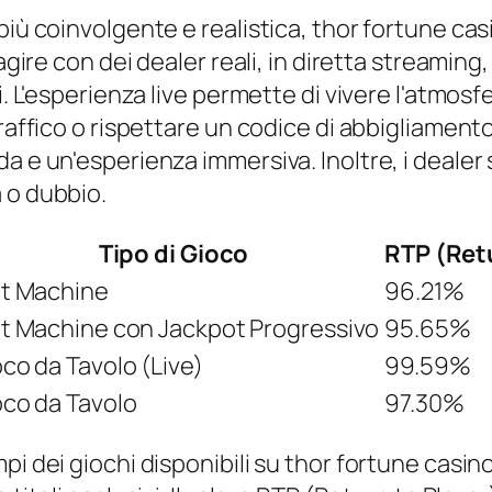
più coinvolgente e realistica,
thor fortune cas
agire con dei dealer reali, in diretta streaming
ri. L'esperienza live permette di vivere l'atmo
raffico o rispettare un codice di abbigliamento
 e un'esperienza immersiva. Inoltre, i dealer so
 o dubbio.
Tipo di Gioco
RTP (Retu
ot Machine
96.21%
ot Machine con Jackpot Progressivo
95.65%
co da Tavolo (Live)
99.59%
oco da Tavolo
97.30%
pi dei giochi disponibili su
thor fortune casin