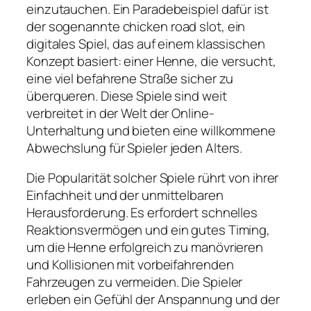
einzutauchen. Ein Paradebeispiel dafür ist
der sogenannte
chicken road slot
, ein
digitales Spiel, das auf einem klassischen
Konzept basiert: einer Henne, die versucht,
eine viel befahrene Straße sicher zu
überqueren. Diese Spiele sind weit
verbreitet in der Welt der Online-
Unterhaltung und bieten eine willkommene
Abwechslung für Spieler jeden Alters.
Die Popularität solcher Spiele rührt von ihrer
Einfachheit und der unmittelbaren
Herausforderung. Es erfordert schnelles
Reaktionsvermögen und ein gutes Timing,
um die Henne erfolgreich zu manövrieren
und Kollisionen mit vorbeifahrenden
Fahrzeugen zu vermeiden. Die Spieler
erleben ein Gefühl der Anspannung und der