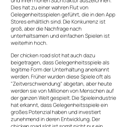
und ihren hohen Suchtfaktor auszeichnen.
Dies hat zu einer wahren Flut von
Gelegenheitsspielen geführt, die in den App
Stores erhältlich sind. Die Konkurrenz ist
groß, aber die Nachfrage nach
unterhaltsamen und einfachen Spielen ist
weiterhin hoch.
Der
chicken road slot
hat auch dazu
beigetragen, dass Gelegenheitsspiele als
legitime Form der Unterhaltung anerkannt
werden. Früher wurden diese Spiele oft als
"Zeitverschwendung" abgetan, aber heute
werden sie von Millionen von Menschen auf
der ganzen Welt gespielt. Die Spieleindustrie
hat erkannt, dass Gelegenheitsspiele ein
großes Potenzial haben und investiert
zunehmend in deren Entwicklung. Der
chicken road slot
ist somit nicht nur ein