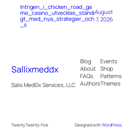
Intrigen_i_chicken_road_ga
August
me_casino_utvecklas_ständi
gt_med_nya_strategier_och
7, 2026
_s
Blog
Events
Sallixmeddx
About
Shop
FAQs
Patterns
Authors
Themes
Salix MedDx Services, LLC
Twenty Twenty-Five
Designed with
WordPress