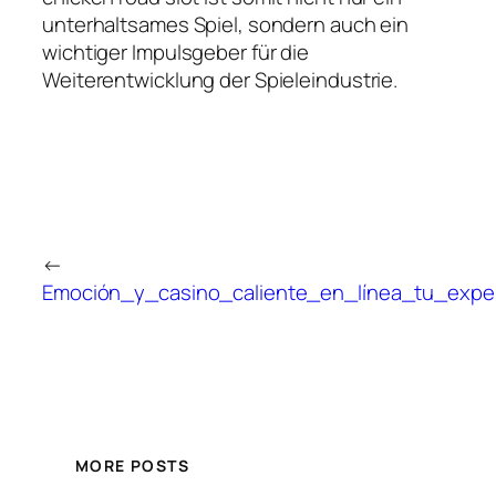
unterhaltsames Spiel, sondern auch ein
wichtiger Impulsgeber für die
Weiterentwicklung der Spieleindustrie.
←
Emoción_y_casino_caliente_en_línea_tu_expe
MORE POSTS