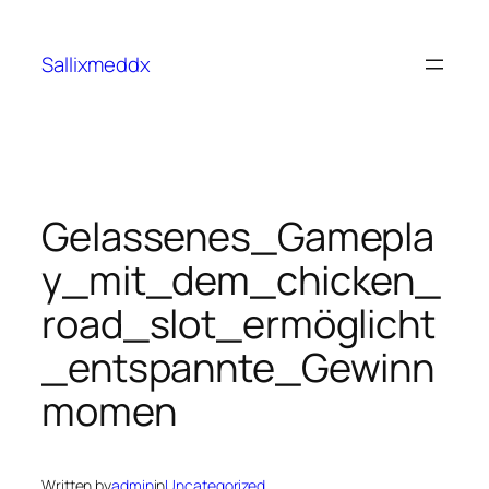
Sallixmeddx
Gelassenes_Gamepla
y_mit_dem_chicken_
road_slot_ermöglicht
_entspannte_Gewinn
momen
Written by
admin
in
Uncategorized