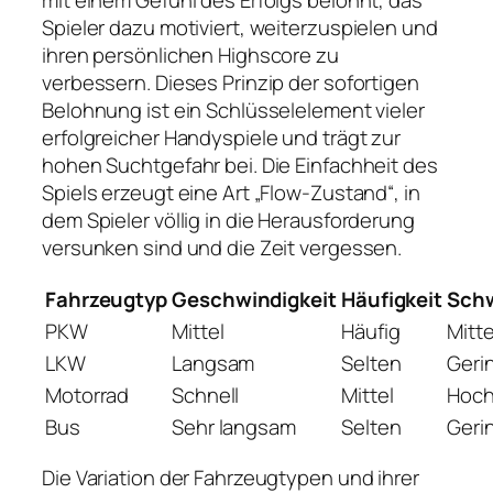
mit einem Gefühl des Erfolgs belohnt, das
Spieler dazu motiviert, weiterzuspielen und
ihren persönlichen Highscore zu
verbessern. Dieses Prinzip der sofortigen
Belohnung ist ein Schlüsselelement vieler
erfolgreicher Handyspiele und trägt zur
hohen Suchtgefahr bei. Die Einfachheit des
Spiels erzeugt eine Art „Flow-Zustand“, in
dem Spieler völlig in die Herausforderung
versunken sind und die Zeit vergessen.
Fahrzeugtyp
Geschwindigkeit
Häufigkeit
Schw
PKW
Mittel
Häufig
Mitte
LKW
Langsam
Selten
Geri
Motorrad
Schnell
Mittel
Hoc
Bus
Sehr langsam
Selten
Geri
Die Variation der Fahrzeugtypen und ihrer