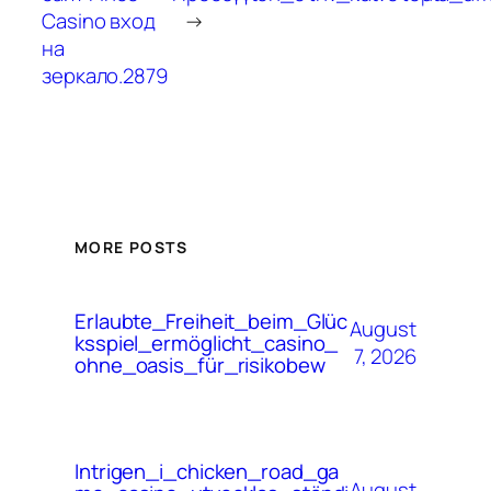
Casino вход
→
на
зеркало.2879
MORE POSTS
Erlaubte_Freiheit_beim_Glüc
August
ksspiel_ermöglicht_casino_
7, 2026
ohne_oasis_für_risikobew
Intrigen_i_chicken_road_ga
August