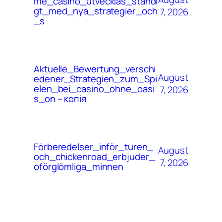
me_casino_utvecklas_ständi
gt_med_nya_strategier_och
7, 2026
_s
Aktuelle_Bewertung_verschi
August
edener_Strategien_zum_Spi
elen_bei_casino_ohne_oasi
7, 2026
s_on – копія
Förberedelser_inför_turen_
August
och_chickenroad_erbjuder_
7, 2026
oförglömliga_minnen