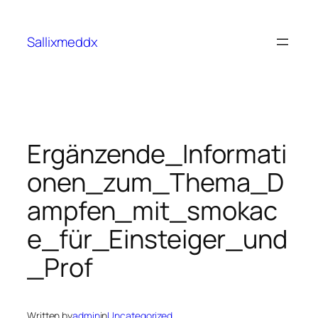
Sallixmeddx
Ergänzende_Informati
onen_zum_Thema_D
ampfen_mit_smokac
e_für_Einsteiger_und
_Prof
Written by
admin
in
Uncategorized