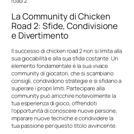
road 2
.
La Community di Chicken
Road 2: Sfide, Condivisione
e Divertimento
Il successo di
chicken road 2
non si limita alla
sua giocabilità e alla sua sfida costante. Un
elemento fondamentale è la sua vivace
community di giocatori, che si scambiano
consigli, condividono strategie e si sfidano a
superare i propri limiti. Partecipare alla
community può arricchire notevolmente la
tua esperienza di gioco, offrendoti
l'opportunità di conoscere nuove persone,
imparare nuove tecniche e condividere la
tua passione per questo titolo avvincente.