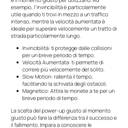
esempio, l'invincibilità è particolarmente
utile quando ti trovi in mezzo a un traffico
intenso, mentre la velocità aumentata è
ideale per superare velocemente un tratto di
strada particolarmente lungo.
Invincibilità: ti protegge dalle collisioni
per un breve periodo di tempo.
Velocità Aumentata: ti permette di
correre più velocemente del solito.
Slow Motion: rallenta il tempo,
facilitando la schivata degli ostacoli.
Magnetico: Attira le monete a te per un
breve periodo di tempo.
La scelta del power-up giusto al momento
giusto può fare la differenza tra il successo e
il fallimento. Impara a conoscere le