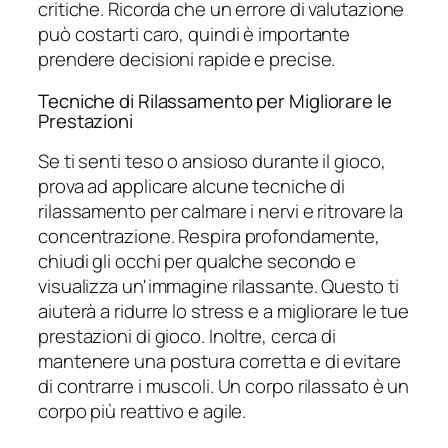
critiche. Ricorda che un errore di valutazione
può costarti caro, quindi è importante
prendere decisioni rapide e precise.
Tecniche di Rilassamento per Migliorare le
Prestazioni
Se ti senti teso o ansioso durante il gioco,
prova ad applicare alcune tecniche di
rilassamento per calmare i nervi e ritrovare la
concentrazione. Respira profondamente,
chiudi gli occhi per qualche secondo e
visualizza un'immagine rilassante. Questo ti
aiuterà a ridurre lo stress e a migliorare le tue
prestazioni di gioco. Inoltre, cerca di
mantenere una postura corretta e di evitare
di contrarre i muscoli. Un corpo rilassato è un
corpo più reattivo e agile.