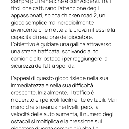
sempre più frenetiche e coinvolgenti. Tra i
titoli che catturano l'attenzione degli
appassionati, spicca
chicken road 2
, un
gioco semplice ma incredibilmente
avvincente che mette alla prova i riflessi e la
capacità di reazione del giocatore.
L'obiettivo è guidare una gallina attraverso
una strada trafficata, schivando auto,
camion e altri ostacoli per raggiungere la
sicurezza dell'altra sponda.
L'appeal di questo gioco risiede nella sua
immediatezza e nella sua difficoltà
crescente. Inizialmente, il traffico è
moderato e i pericoli facilmente evitabili. Man
mano che si avanza nei livelli, però, la
velocità delle auto aumenta, il numero degli
ostacoli si moltiplica e la pressione sul
giocatore diventa sempre più alta. La