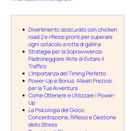
Divertimento assicurato con chicken
road 2 e riflessi pronti per superare
ogni ostacolo a rotta di gallina
Strategie per la Sopravvivenza:
Padroneggiare l'Arte di Evitare il
Traffico
L'Importanza del Timing Perfetto
Power-Up e Bonus: Alleati Preziosi
per la Tua Avventura
Come Ottenere e Utilizzare i Power-
Up
La Psicologia del Gioco:
Concentrazione, Riflessi e Gestione
dello Stress