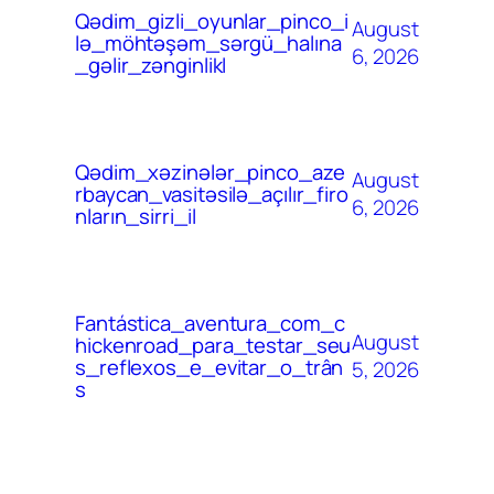
Qədim_gizli_oyunlar_pinco_i
August
lə_möhtəşəm_sərgü_halına
6, 2026
_gəlir_zənginlikl
Qədim_xəzinələr_pinco_aze
August
rbaycan_vasitəsilə_açılır_firo
6, 2026
nların_sirri_il
Fantástica_aventura_com_c
August
hickenroad_para_testar_seu
s_reflexos_e_evitar_o_trân
5, 2026
s