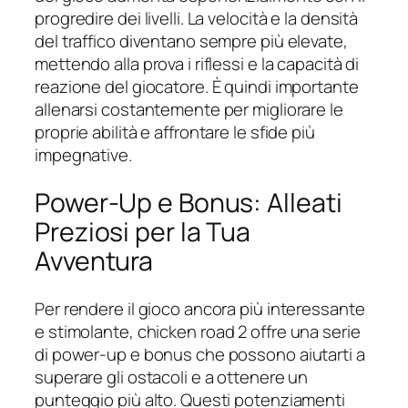
progredire dei livelli. La velocità e la densità
del traffico diventano sempre più elevate,
mettendo alla prova i riflessi e la capacità di
reazione del giocatore. È quindi importante
allenarsi costantemente per migliorare le
proprie abilità e affrontare le sfide più
impegnative.
Power-Up e Bonus: Alleati
Preziosi per la Tua
Avventura
Per rendere il gioco ancora più interessante
e stimolante,
chicken road 2
offre una serie
di power-up e bonus che possono aiutarti a
superare gli ostacoli e a ottenere un
punteggio più alto. Questi potenziamenti