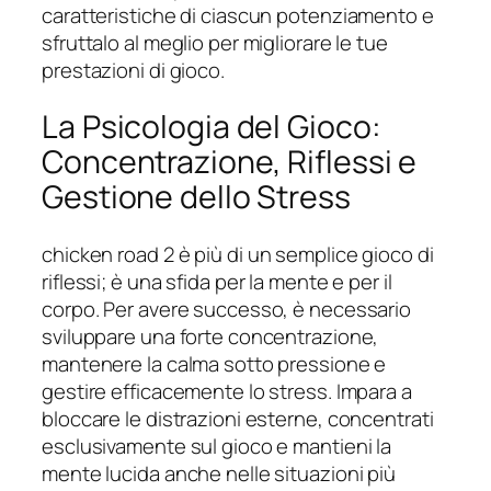
caratteristiche di ciascun potenziamento e
sfruttalo al meglio per migliorare le tue
prestazioni di gioco.
La Psicologia del Gioco:
Concentrazione, Riflessi e
Gestione dello Stress
chicken road 2
è più di un semplice gioco di
riflessi; è una sfida per la mente e per il
corpo. Per avere successo, è necessario
sviluppare una forte concentrazione,
mantenere la calma sotto pressione e
gestire efficacemente lo stress. Impara a
bloccare le distrazioni esterne, concentrati
esclusivamente sul gioco e mantieni la
mente lucida anche nelle situazioni più