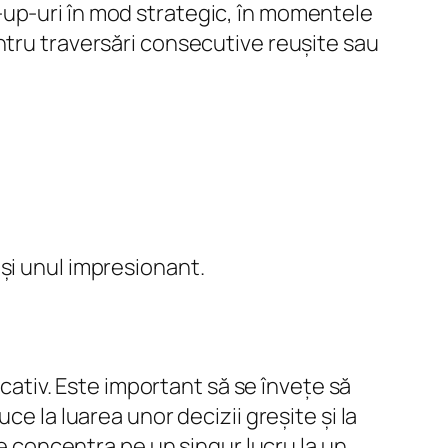
-up-uri în mod strategic, în momentele
ntru traversări consecutive reușite sau
și unul impresionant.
icativ. Este important să se învețe să
e la luarea unor decizii greșite și la
te concentra pe un singur lucru la un