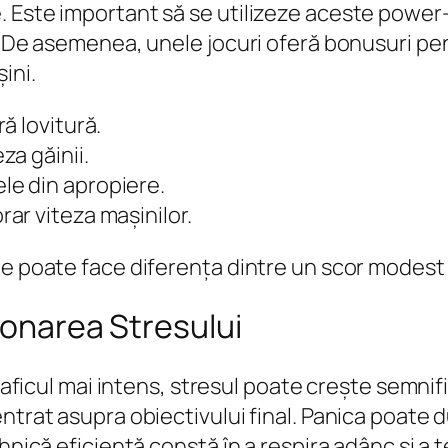
. Este important să se utilizeze aceste power
e. De asemenea, unele jocuri oferă bonusuri pe
ini.
ă lovitură.
a găinii.
le din apropiere.
r viteza mașinilor.
te poate face diferența dintre un scor modest 
ionarea Stresului
traficul mai intens, stresul poate crește semnif
trat asupra obiectivului final. Panica poate duc
hnică eficientă constă în a respira adânc și a 