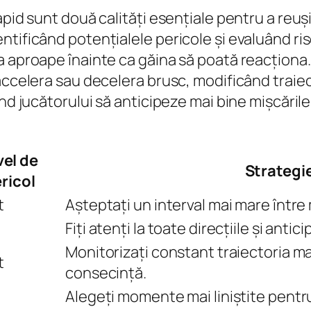
pid sunt două calități esențiale pentru a reuși 
tificând potențialele pericole și evaluând risc
ea aproape înainte ca găina să poată reacțion
accelera sau decelera brusc, modificând traiect
d jucătorului să anticipeze mai bine mișcările m
vel de
Strategi
ricol
t
Așteptați un interval mai mare între 
Fiți atenți la toate direcțiile și antic
Monitorizați constant traiectoria maș
t
consecință.
Alegeți momente mai liniștite pentru