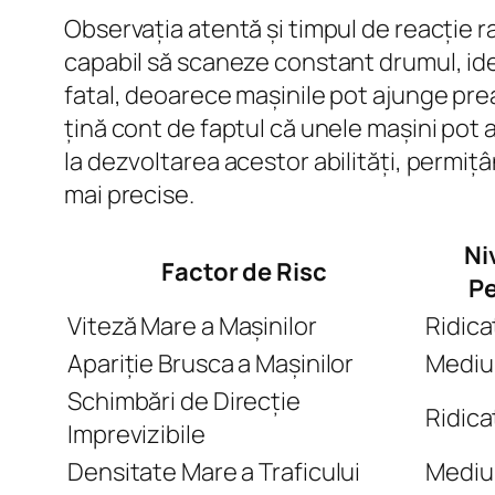
Observația atentă și timpul de reacție ra
capabil să scaneze constant drumul, iden
fatal, deoarece mașinile pot ajunge pr
țină cont de faptul că unele mașini pot 
la dezvoltarea acestor abilități, permițân
mai precise.
Ni
Factor de Risc
Pe
Viteză Mare a Mașinilor
Ridica
Apariție Brusca a Mașinilor
Mediu
Schimbări de Direcție
Ridica
Imprevizibile
Densitate Mare a Traficului
Mediu