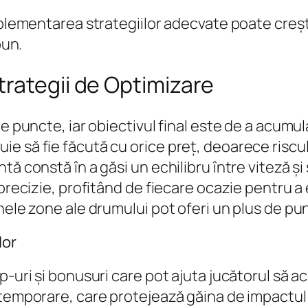
implementarea strategiilor adecvate poate creș
bun.
rategii de Optimizare
ce puncte, iar obiectivul final este de a acumu
 să fie făcută cu orice preț, deoarece riscul 
ă constă în a găsi un echilibru între viteză și
 precizie, profitând de fiecare ocazie pentru 
nele zone ale drumului pot oferi un plus de pun
lor
up-uri și bonusuri care pot ajuta jucătorul să
temporare, care protejează găina de impactul m