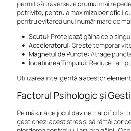
permit să traverseze drumul mai repede
potrivite, pentru a maximiza beneficiil
pentru evitarea unui număr mare de maș
Scutul:
Protejează găina de o singur
Acceleratorul:
Crește temporar vitez
Magnetul de Puncte:
Atrage puncte
Încetinirea Timpului:
Reduce tempora
Utilizarea inteligentă a acestor elemen
Factorul Psihologic și Gest
Pe măsură ce jocul devine mai dificil și 
gestionezi acest stres și să rămâi concen
pierderea controlului asupra găinii. O te