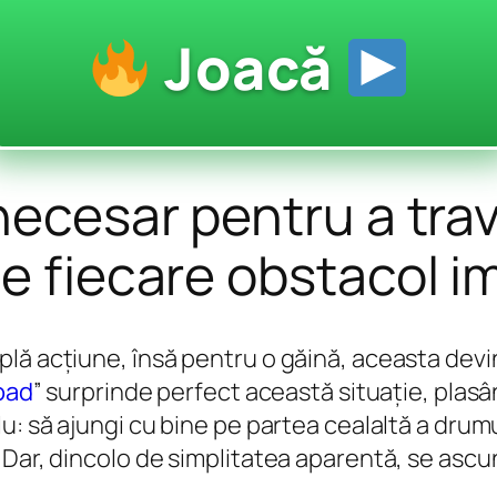
Joacă
 necesar pentru a tra
e fiecare obstacol im
lă acțiune, însă pentru o găină, aceasta devi
oad
” surprinde perfect această situație, plasând
: să ajungi cu bine pe partea cealaltă a drumulu
Dar, dincolo de simplitatea aparentă, se ascun