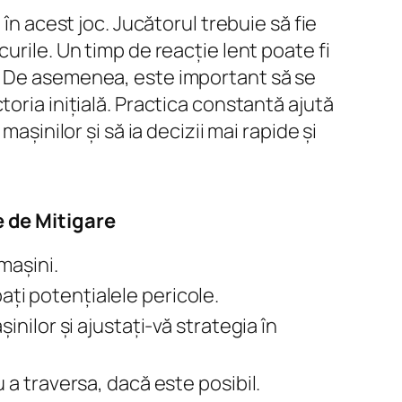
în acest joc. Jucătorul trebuie să fie
urile. Un timp de reacție lent poate fi
a. De asemenea, este important să se
oria inițială. Practica constantă ajută
așinilor și să ia decizii mai rapide și
e de Mitigare
mașini.
ipați potențialele pericole.
inilor și ajustați-vă strategia în
 a traversa, dacă este posibil.