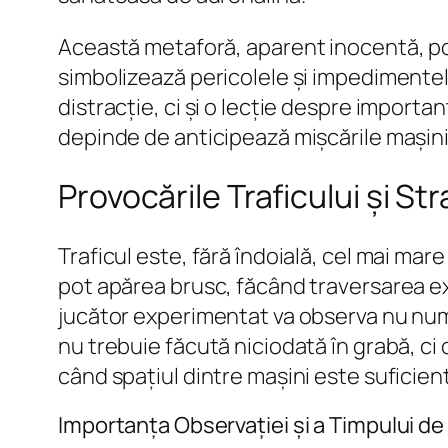
Această metaforă, aparent inocentă, poat
simbolizează pericolele și impedimentele
distracție, ci și o lecție despre importan
depinde de anticipează mișcările mașini
Provocările Traficului și St
Traficul este, fără îndoială, cel mai mare 
pot apărea brusc, făcând traversarea ext
jucător experimentat va observa nu numai
nu trebuie făcută niciodată în grabă, ci 
când spațiul dintre mașini este suficien
Importanța Observației și a Timpului de