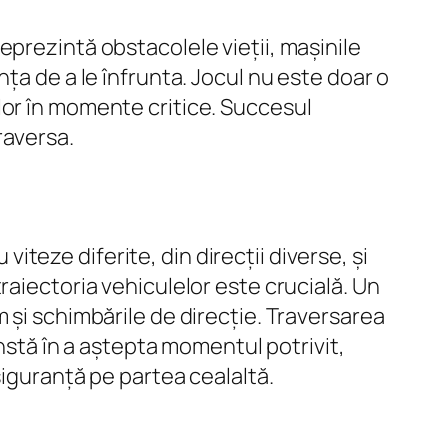
eprezintă obstacolele vieții, mașinile
ța de a le înfrunta. Jocul nu este doar o
ziilor în momente critice. Succesul
raversa.
viteze diferite, din direcții diverse, și
raiectoria vehiculelor este crucială. Un
 și schimbările de direcție. Traversarea
onstă în a aștepta momentul potrivit,
siguranță pe partea cealaltă.