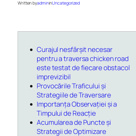
Written by
admin
in
Uncategorized
Curajul nesfârșit necesar
pentru a traversa chicken road
este testat de fiecare obstacol
imprevizibil
Provocările Traficului și
Strategiile de Traversare
Importanța Observației și a
Timpului de Reacție
Acumularea de Puncte și
Strategii de Optimizare