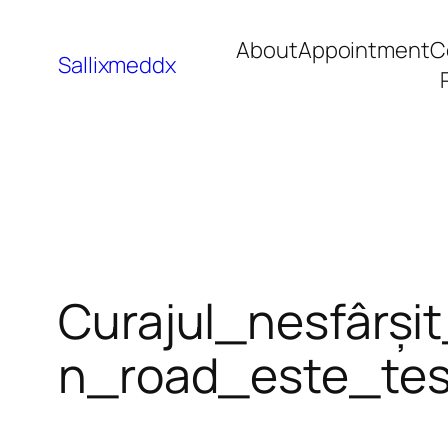
About
Appointment
C
Sallixmeddx
Curajul_nesfârș
n_road_este_tes