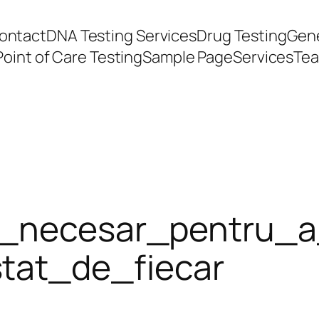
ontact
DNA Testing Services
Drug Testing
Gene
Point of Care Testing
Sample Page
Services
Te
it_necesar_pentru_a
tat_de_fiecar