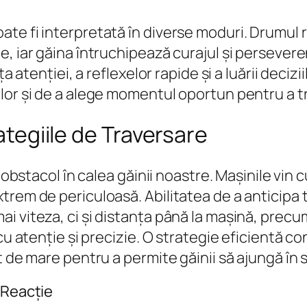
e fi interpretată în diverse moduri. Drumul r
, iar găina întruchipează curajul și perseveren
ța atenției, a reflexelor rapide și a luării deci
lor și de a alege momentul oportun pentru a t
rategiile de Traversare
obstacol în calea găinii noastre. Mașinile vin cu 
rem de periculoasă. Abilitatea de a anticipa t
 viteza, ci și distanța până la mașină, precum
cu atenție și precizie. O strategie eficientă c
t de mare pentru a permite găinii să ajungă în 
 Reacție