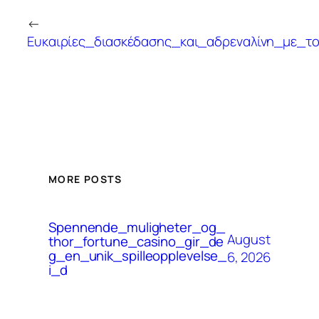
←
Ευκαιρίες_διασκέδασης_και_αδρεναλίνη_με_τ
MORE POSTS
Spennende_muligheter_og_
August
thor_fortune_casino_gir_de
g_en_unik_spilleopplevelse_
6, 2026
i_d