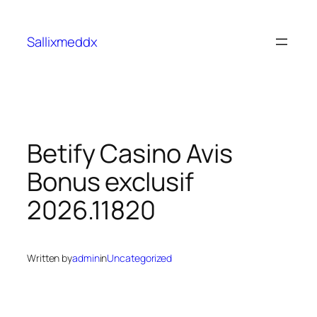
Sallixmeddx
Betify Casino Avis
Bonus exclusif
2026.11820
Written by
admin
in
Uncategorized