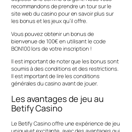
recommandons de prendre un tour sur le
site web du casino pour en savoir plus sur
les bonus et les jeux qu’il offre.
Vous pouvez obtenir un bonus de
bienvenue de 100€ en utilisant le code
BON100 lors de votre inscription !
Il est important de noter que les bonus sont
soumis à des conditions et des restrictions.
Il est important de lire les conditions
générales du casino avant de jouer.
Les avantages de jeu au
Betify Casino
Le Betify Casino offre une expérience de jeu
unique et excitante, avec des avantages qui