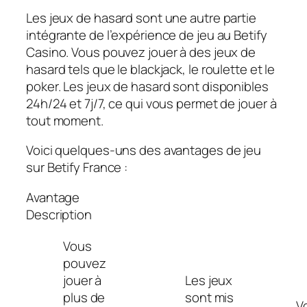
Les jeux de hasard sont une autre partie
intégrante de l’expérience de jeu au Betify
Casino. Vous pouvez jouer à des jeux de
hasard tels que le blackjack, le roulette et le
poker. Les jeux de hasard sont disponibles
24h/24 et 7j/7, ce qui vous permet de jouer à
tout moment.
Voici quelques-uns des avantages de jeu
sur Betify France :
Avantage
Description
Vous
pouvez
jouer à
Les jeux
plus de
sont mis
V