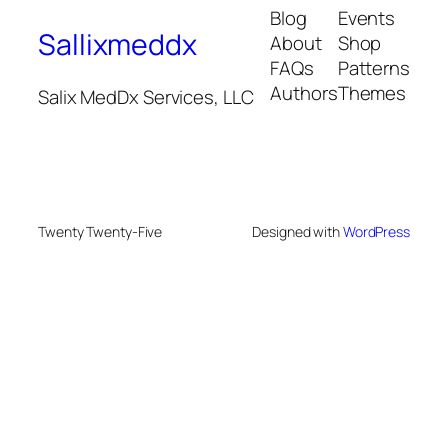
Blog
Events
Sallixmeddx
About
Shop
FAQs
Patterns
Authors
Themes
Salix MedDx Services, LLC
Twenty Twenty-Five
Designed with
WordPress