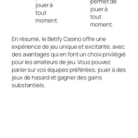
permet de
jouer à
jouer à
tout
tout
moment.
moment.
En résumé, le Betify Casino offre une
expérience de jeu unique et excitante, avec
des avantages qui en font un choix privilégié
pour les amateurs de jeu. Vous pouvez
parier sur vos équipes préférées, jouer à des
jeux de hasard et gagner des gains
substantiels.