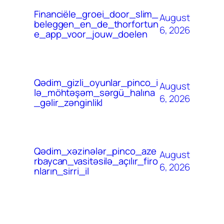
Financiële_groei_door_slim_
August
beleggen_en_de_thorfortun
6, 2026
e_app_voor_jouw_doelen
Qədim_gizli_oyunlar_pinco_i
August
lə_möhtəşəm_sərgü_halına
6, 2026
_gəlir_zənginlikl
Qədim_xəzinələr_pinco_aze
August
rbaycan_vasitəsilə_açılır_firo
6, 2026
nların_sirri_il