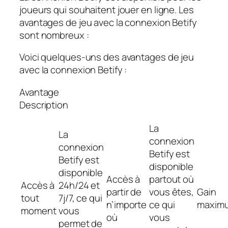
joueurs qui souhaitent jouer en ligne. Les
avantages de jeu avec la connexion Betify
sont nombreux :
Voici quelques-uns des avantages de jeu
avec la connexion Betify :
Avantage
Description
La
La
connexion
connexion
Betify est
Betify est
disponible
disponible
Accès à
partout où
Accès à
24h/24 et
partir de
vous êtes,
Gain
tout
7j/7, ce qui
n’importe
ce qui
maxim
moment
vous
où
vous
permet de