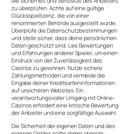
die Sicherheit und Seriosität des Anbieters
zu überprüfen. Achte auf eine gültige
Glücksspiellizenz, die von einer
renommierten Behörde ausgestellt wurde.
Überprüfe die Datenschutzbestimmungen
und stelle sicher, dass deine persönlichen
Daten geschützt sind. Lies Bewertungen
und Erfahrungen anderer Spieler, um einen
Eindruck von der Zuverlässigkeit des
Casinos zu gewinnen. Nutze sichere
Zahlungsmethoden und vermeide die
Eingabe deiner Kreditkarteninformationen
auf unsicheren Websites. Ein
verantwortungsvoller Umgang mit Online-
Casinos erfordert eine kritische Bewertung
der Anbieter und eine sorgfältige Auswahl.
Die Sicherheit der eigenen Daten und des
eigenen Geldes sollte immer oberste