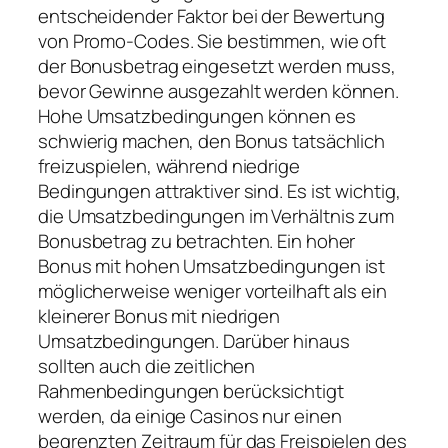
entscheidender Faktor bei der Bewertung
von Promo-Codes. Sie bestimmen, wie oft
der Bonusbetrag eingesetzt werden muss,
bevor Gewinne ausgezahlt werden können.
Hohe Umsatzbedingungen können es
schwierig machen, den Bonus tatsächlich
freizuspielen, während niedrige
Bedingungen attraktiver sind. Es ist wichtig,
die Umsatzbedingungen im Verhältnis zum
Bonusbetrag zu betrachten. Ein hoher
Bonus mit hohen Umsatzbedingungen ist
möglicherweise weniger vorteilhaft als ein
kleinerer Bonus mit niedrigen
Umsatzbedingungen. Darüber hinaus
sollten auch die zeitlichen
Rahmenbedingungen berücksichtigt
werden, da einige Casinos nur einen
begrenzten Zeitraum für das Freispielen des