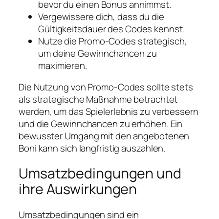
bevor du einen Bonus annimmst.
Vergewissere dich, dass du die
Gültigkeitsdauer des Codes kennst.
Nutze die Promo-Codes strategisch,
um deine Gewinnchancen zu
maximieren.
Die Nutzung von Promo-Codes sollte stets
als strategische Maßnahme betrachtet
werden, um das Spielerlebnis zu verbessern
und die Gewinnchancen zu erhöhen. Ein
bewusster Umgang mit den angebotenen
Boni kann sich langfristig auszahlen.
Umsatzbedingungen und
ihre Auswirkungen
Umsatzbedingungen sind ein