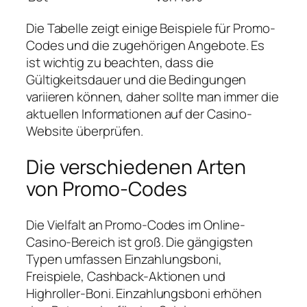
Die Tabelle zeigt einige Beispiele für Promo-
Codes und die zugehörigen Angebote. Es
ist wichtig zu beachten, dass die
Gültigkeitsdauer und die Bedingungen
variieren können, daher sollte man immer die
aktuellen Informationen auf der Casino-
Website überprüfen.
Die verschiedenen Arten
von Promo-Codes
Die Vielfalt an Promo-Codes im Online-
Casino-Bereich ist groß. Die gängigsten
Typen umfassen Einzahlungsboni,
Freispiele, Cashback-Aktionen und
Highroller-Boni. Einzahlungsboni erhöhen