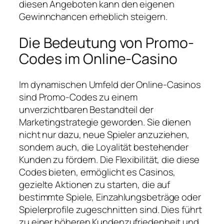
diesen Angeboten kann den eigenen
Gewinnchancen erheblich steigern.
Die Bedeutung von Promo-
Codes im Online-Casino
Im dynamischen Umfeld der Online-Casinos
sind Promo-Codes zu einem
unverzichtbaren Bestandteil der
Marketingstrategie geworden. Sie dienen
nicht nur dazu, neue Spieler anzuziehen,
sondern auch, die Loyalität bestehender
Kunden zu fördern. Die Flexibilität, die diese
Codes bieten, ermöglicht es Casinos,
gezielte Aktionen zu starten, die auf
bestimmte Spiele, Einzahlungsbeträge oder
Spielerprofile zugeschnitten sind. Dies führt
zu einer höheren Kundenzufriedenheit und