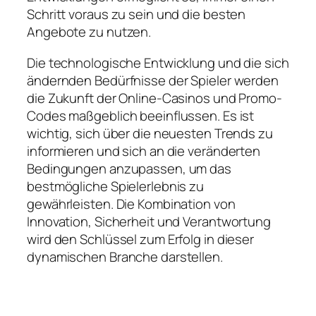
Schritt voraus zu sein und die besten
Angebote zu nutzen.
Die technologische Entwicklung und die sich
ändernden Bedürfnisse der Spieler werden
die Zukunft der Online-Casinos und Promo-
Codes maßgeblich beeinflussen. Es ist
wichtig, sich über die neuesten Trends zu
informieren und sich an die veränderten
Bedingungen anzupassen, um das
bestmögliche Spielerlebnis zu
gewährleisten. Die Kombination von
Innovation, Sicherheit und Verantwortung
wird den Schlüssel zum Erfolg in dieser
dynamischen Branche darstellen.