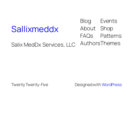
Blog
Events
Sallixmeddx
About
Shop
FAQs
Patterns
Authors
Themes
Salix MedDx Services, LLC
Twenty Twenty-Five
Designed with
WordPress