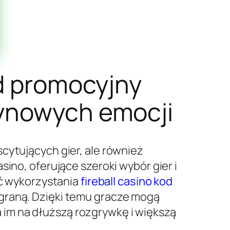
od promocyjny
synowych emocji
cytujących gier, ale również
ino, oferujące szeroki wybór gier i
ć wykorzystania
fireball casino kod
ygraną. Dzięki temu gracze mogą
im na dłuższą rozgrywkę i większą