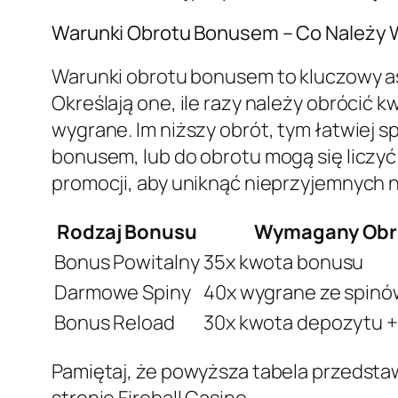
Warunki Obrotu Bonusem – Co Należy 
Warunki obrotu bonusem to kluczowy as
Określają one, ile razy należy obrócić
wygrane. Im niższy obrót, tym łatwiej 
bonusem, lub do obrotu mogą się liczy
promocji, aby uniknąć nieprzyjemnych ni
Rodzaj Bonusu
Wymagany Obr
Bonus Powitalny
35x kwota bonusu
Darmowe Spiny
40x wygrane ze spinó
Bonus Reload
30x kwota depozytu 
Pamiętaj, że powyższa tabela przedsta
stronie Fireball Casino.