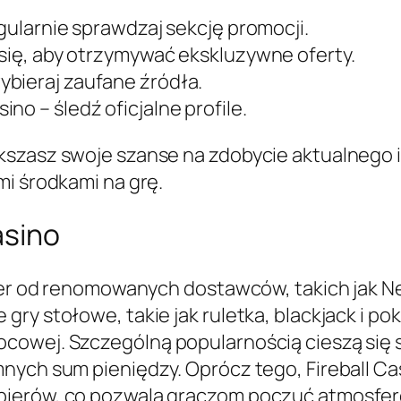
egularnie sprawdzaj sekcję promocji.
 się, aby otrzymywać ekskluzywne oferty.
bieraj zaufane źródła.
no – śledź oficjalne profile.
kszasz swoje szanse na zdobycie aktualnego 
mi środkami na grę.
asino
gier od renomowanych dostawców, takich jak N
ry stołowe, takie jak ruletka, blackjack i pok
cowej. Szczególną popularnością cieszą się 
nych sum pieniędzy. Oprócz tego, Fireball Ca
pierów, co pozwala graczom poczuć atmosfe