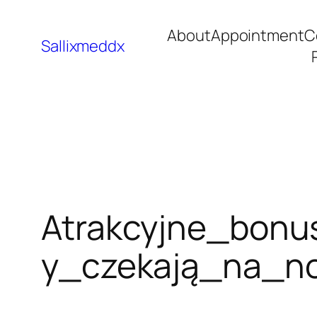
About
Appointment
C
Sallixmeddx
Atrakcyjne_bonu
y_czekają_na_n