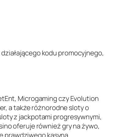
i działającego kodu promocyjnego,
etEnt, Microgaming czy Evolution
er, a także różnorodne sloty o
sloty z jackpotami progresywnymi,
sino oferuje również gry na żywo,
rę prawdziwego kasyna.