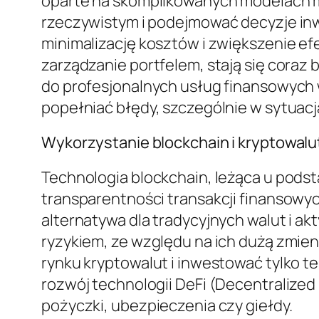
oparte na skomplikowanych modelach m
rzeczywistym i podejmować decyzje in
minimalizację kosztów i zwiększenie e
zarządzanie portfelem, stają się coraz
do profesjonalnych usług finansowych 
popełniać błędy, szczególnie w sytuac
Wykorzystanie blockchain i kryptowalu
Technologia blockchain, leżąca u pods
transparentności transakcji finansowych
alternatywa dla tradycyjnych walut i a
ryzykiem, ze względu na ich dużą zmien
rynku kryptowalut i inwestować tylko t
rozwój technologii DeFi (Decentralized 
pożyczki, ubezpieczenia czy giełdy.