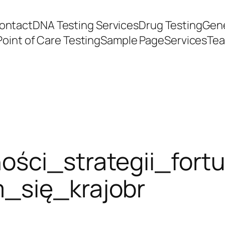
ontact
DNA Testing Services
Drug Testing
Gene
Point of Care Testing
Sample Page
Services
Te
ności_strategii_for
_się_krajobr