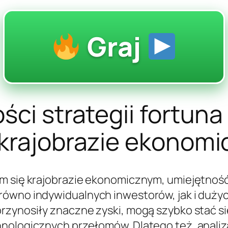
Graj
ści strategii fortun
 krajobrazie ekonom
ym się krajobrazie ekonomicznym, umiejętność
równo indywidualnych inwestorów, jak i dużyc
rzynosiły znaczne zyski, mogą szybko stać s
hnologicznych przełomów. Dlatego też, anali