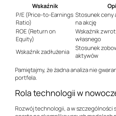
Wskaźnik
Op
P/E (Price-to-Earnings
Stosunek ceny a
Ratio)
na akcję
ROE (Return on
Wskaźnik zwrotu
Equity)
własnego
Stosunek zobo
Wskaźnik zadłużenia
aktywów
Pamiętajmy, że żadna analiza nie gwara
portfela.
Rola technologii w nowocz
Rozwój technologii, a w szczególności s