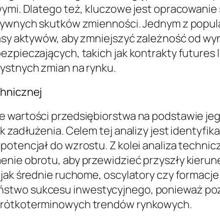
wymi. Dlatego też, kluczowe jest opracowanie 
atywnych skutków zmienności. Jednym z popul
klasy aktywów, aby zmniejszyć zależność od w
zpieczających, takich jak kontrakty futures l
ystnych zmian na rynku.
chnicznej
e wartości przedsiębiorstwa na podstawie jeg
 zadłużenia. Celem tej analizy jest identyfika
potencjał do wzrostu. Z kolei analiza technic
nie obrotu, aby przewidzieć przyszły kierune
 jak średnie ruchome, oscylatory czy formac
ństwo sukcesu inwestycyjnego, ponieważ po
 krótkoterminowych trendów rynkowych.