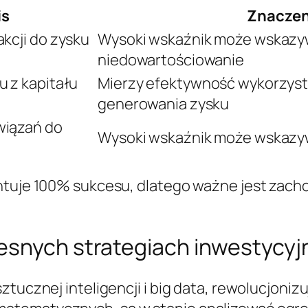
is
Znaczen
kcji do zysku
Wysoki wskaźnik może wskazyw
niedowartościowanie
 z kapitału
Mierzy efektywność wykorzyst
generowania zysku
wiązań do
Wysoki wskaźnik może wskazyw
ntuje 100% sukcesu, dlatego ważne jest zacho
esnych strategiach inwestycyj
ztucznej inteligencji i big data, rewolucjoni