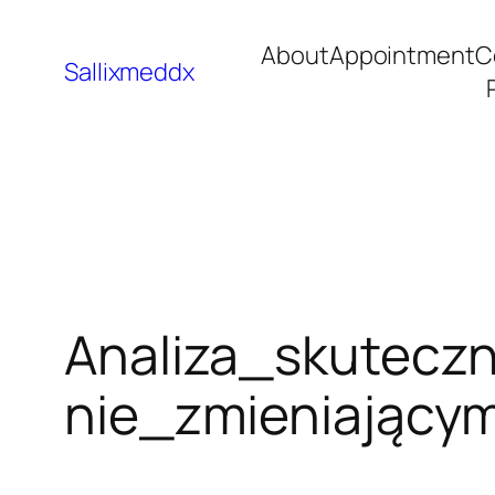
About
Appointment
C
Sallixmeddx
Analiza_skutecz
nie_zmieniającym