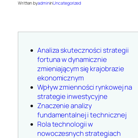
Written by
admin
in
Uncategorized
Analiza skuteczności strategii
fortuna w dynamicznie
zmieniającym się krajobrazie
ekonomicznym
Wpływ zmienności rynkowej na
strategie inwestycyjne
Znaczenie analizy
fundamentalnej i technicznej
Rola technologii w
nowoczesnych strategiach