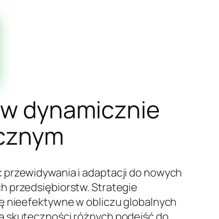
a w dynamicznie
icznym
 przewidywania i adaptacji do nowych
h przedsiębiorstw. Strategie
ię nieefektywne w obliczu globalnych
za skuteczności różnych podejść do