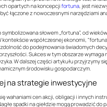
tych opartych na koncepcji
fortuna
, jest niez
yć łączone z nowoczesnymi narzędziami anali
o symbolizowana słowem „fortuna”, od wieków 
kontekście współczesnej ekonomii, "fortuna"
o zdolność do podejmowania świadomych decyz
przyszłości. Sukces w tym obszarze wymaga ni
yzyka. W dalszej części artykułu przyjrzymy si
dynamicznym środowisku gospodarczym.
j na strategie inwestycyjne
ę wahaniami cen akcji, obligacji i innych in
agłe spadki na giełdzie mogą prowadzić do p