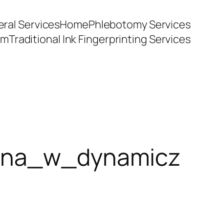
ral Services
Home
Phlebotomy Services
am
Traditional Ink Fingerprinting Services
tuna_w_dynamicz