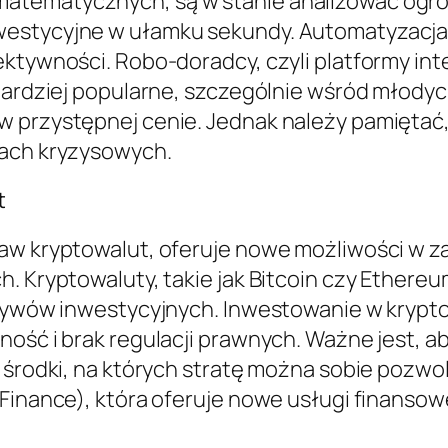
atematycznych, są w stanie analizować ogrom
westycyjne w ułamku sekundy. Automatyzacj
fektywności. Robo-doradcy, czyli platformy i
 bardziej popularne, szczególnie wśród młody
w przystępnej cenie. Jednak należy pamiętać,
jach kryzysowych.
t
taw kryptowalut, oferuje nowe możliwości w z
. Kryptowaluty, takie jak Bitcoin czy Ethereu
ktywów inwestycyjnych. Inwestowanie w krypt
ność i brak regulacji prawnych. Ważne jest, 
e środki, na których stratę można sobie pozwo
Finance), która oferuje nowe usługi finansowe