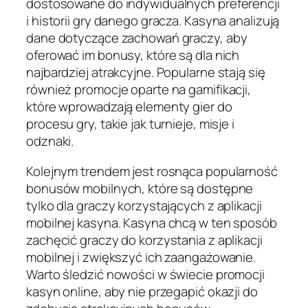
dostosowane do indywidualnych preferencji
i historii gry danego gracza. Kasyna analizują
dane dotyczące zachowań graczy, aby
oferować im bonusy, które są dla nich
najbardziej atrakcyjne. Popularne stają się
również promocje oparte na gamifikacji,
które wprowadzają elementy gier do
procesu gry, takie jak turnieje, misje i
odznaki.
Kolejnym trendem jest rosnąca popularność
bonusów mobilnych, które są dostępne
tylko dla graczy korzystających z aplikacji
mobilnej kasyna. Kasyna chcą w ten sposób
zachęcić graczy do korzystania z aplikacji
mobilnej i zwiększyć ich zaangażowanie.
Warto śledzić nowości w świecie promocji
kasyn online, aby nie przegapić okazji do