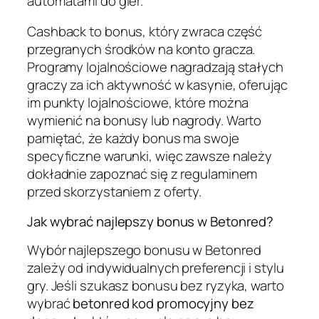
automatami do gier.
Cashback to bonus, który zwraca część
przegranych środków na konto gracza.
Programy lojalnościowe nagradzają stałych
graczy za ich aktywność w kasynie, oferując
im punkty lojalnościowe, które można
wymienić na bonusy lub nagrody. Warto
pamiętać, że każdy bonus ma swoje
specyficzne warunki, więc zawsze należy
dokładnie zapoznać się z regulaminem
przed skorzystaniem z oferty.
Jak wybrać najlepszy bonus w Betonred?
Wybór najlepszego bonusu w Betonred
zależy od indywidualnych preferencji i stylu
gry. Jeśli szukasz bonusu bez ryzyka, warto
wybrać
betonred kod promocyjny bez