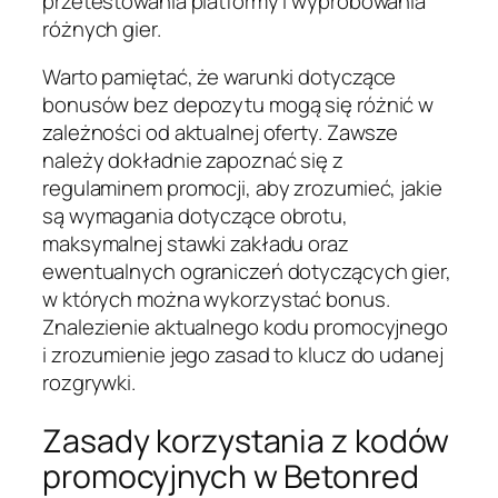
przetestowania platformy i wypróbowania
różnych gier.
Warto pamiętać, że warunki dotyczące
bonusów bez depozytu mogą się różnić w
zależności od aktualnej oferty. Zawsze
należy dokładnie zapoznać się z
regulaminem promocji, aby zrozumieć, jakie
są wymagania dotyczące obrotu,
maksymalnej stawki zakładu oraz
ewentualnych ograniczeń dotyczących gier,
w których można wykorzystać bonus.
Znalezienie aktualnego kodu promocyjnego
i zrozumienie jego zasad to klucz do udanej
rozgrywki.
Zasady korzystania z kodów
promocyjnych w Betonred