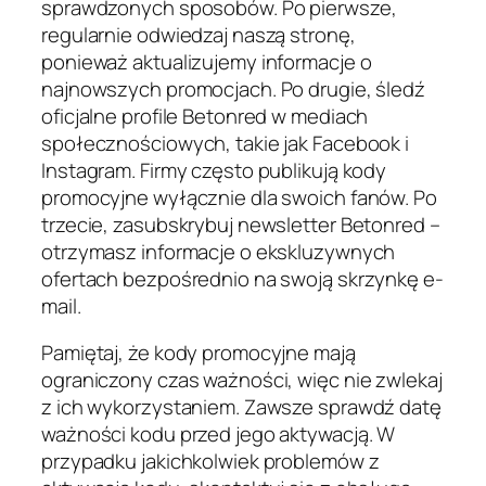
sprawdzonych sposobów. Po pierwsze,
regularnie odwiedzaj naszą stronę,
ponieważ aktualizujemy informacje o
najnowszych promocjach. Po drugie, śledź
oficjalne profile Betonred w mediach
społecznościowych, takie jak Facebook i
Instagram. Firmy często publikują kody
promocyjne wyłącznie dla swoich fanów. Po
trzecie, zasubskrybuj newsletter Betonred –
otrzymasz informacje o ekskluzywnych
ofertach bezpośrednio na swoją skrzynkę e-
mail.
Pamiętaj, że kody promocyjne mają
ograniczony czas ważności, więc nie zwlekaj
z ich wykorzystaniem. Zawsze sprawdź datę
ważności kodu przed jego aktywacją. W
przypadku jakichkolwiek problemów z