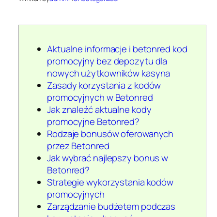
Aktualne informacje i betonred kod
promocyjny bez depozytu dla
nowych użytkowników kasyna
Zasady korzystania z kodów
promocyjnych w Betonred
Jak znaleźć aktualne kody
promocyjne Betonred?
Rodzaje bonusów oferowanych
przez Betonred
Jak wybrać najlepszy bonus w
Betonred?
Strategie wykorzystania kodów
promocyjnych
Zarządzanie budżetem podczas