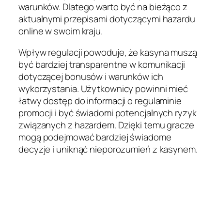
warunków. Dlatego warto być na bieżąco z
aktualnymi przepisami dotyczącymi hazardu
online w swoim kraju.
Wpływ regulacji powoduje, że kasyna muszą
być bardziej transparentne w komunikacji
dotyczącej bonusów i warunków ich
wykorzystania. Użytkownicy powinni mieć
łatwy dostęp do informacji o regulaminie
promocji i być świadomi potencjalnych ryzyk
związanych z hazardem. Dzięki temu gracze
mogą podejmować bardziej świadome
decyzje i uniknąć nieporozumień z kasynem.