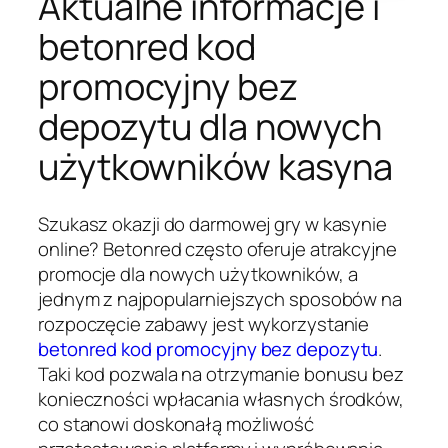
Aktualne informacje i
betonred kod
promocyjny bez
depozytu dla nowych
użytkowników kasyna
Szukasz okazji do darmowej gry w kasynie
online? Betonred często oferuje atrakcyjne
promocje dla nowych użytkowników, a
jednym z najpopularniejszych sposobów na
rozpoczęcie zabawy jest wykorzystanie
betonred kod promocyjny bez depozytu
.
Taki kod pozwala na otrzymanie bonusu bez
konieczności wpłacania własnych środków,
co stanowi doskonałą możliwość